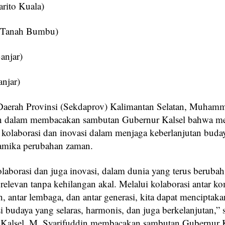
rito Kuala)
 (Tanah Bumbu)
anjar)
njar)
s Daerah Provinsi (Sekdaprov) Kalimantan Selatan, Muham
in dalam membacakan sambutan Gubernur Kalsel bahwa m
 kolaborasi dan inovasi dalam menjaga keberlanjutan buda
amika perubahan zaman.
olaborasi dan juga inovasi, dalam dunia yang terus beruba
 relevan tanpa kehilangan akal. Melalui kolaborasi antar ko
h, antar lembaga, dan antar generasi, kita dapat menciptaka
i budaya yang selaras, harmonis, dan juga berkelanjutan,”
Kalsel, M. Syarifuddin membacakan sambutan Gubernur K