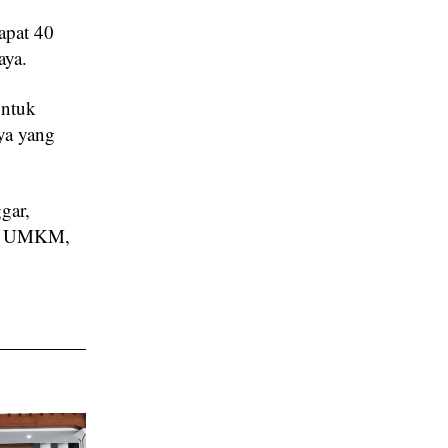
apat 40
ya.
untuk
ya yang
gar,
um, UMKM,