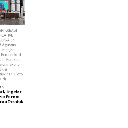
AN KREASI
REATIVE
lun-Alun
3 Agustus
ni menjadi
 Kemenekraf,
 dan Pemkab
orong ekonomi
olusi
skinan. (Foto:
.id)
03
i, Digelar
ive Forum
ran Produk