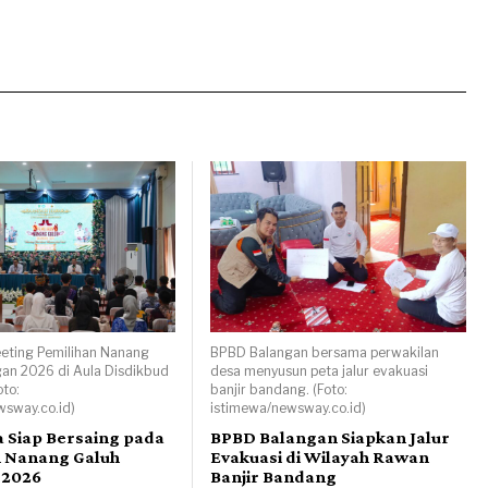
eeting Pemilihan Nanang
BPBD Balangan bersama perwakilan
an 2026 di Aula Disdikbud
desa menyusun peta jalur evakuasi
oto:
banjir bandang. (Foto:
wsway.co.id)
istimewa/newsway.co.id)
a Siap Bersaing pada
BPBD Balangan Siapkan Jalur
n Nanang Galuh
Evakuasi di Wilayah Rawan
 2026
Banjir Bandang