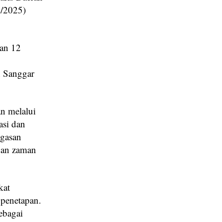
2/2025)
aan 12
n Sanggar
an melalui
asi dan
egasan
gan zaman
kat
 penetapan.
ebagai