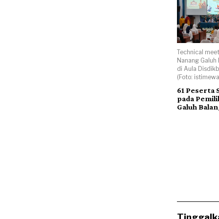
Technical meet
Nanang Galuh 
di Aula Disdik
(Foto: istimew
61 Peserta 
pada Pemil
Galuh Bala
Tinggalk