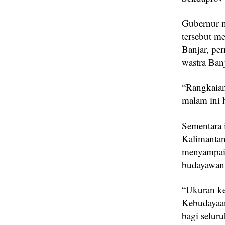
‎Gubernur 
tersebut m
Banjar, per
wastra Banj
‎“Rangkaia
malam ini h
‎Sementara
Kalimantan 
menyampaik
budayawan,
‎“Ukuran k
Kebudayaan
bagi selur