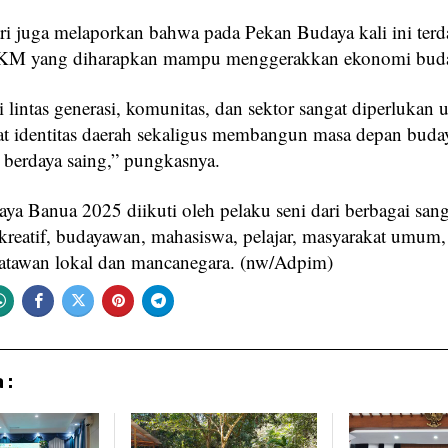
tri juga melaporkan bahwa pada Pekan Budaya kali ini terd
M yang diharapkan mampu menggerakkan ekonomi buda
i lintas generasi, komunitas, dan sektor sangat diperlukan 
 identitas daerah sekaligus membangun masa depan buda
n berdaya saing,” pungkasnya.
aya Banua 2025 diikuti oleh pelaku seni dari berbagai sang
kreatif, budayawan, mahasiswa, pelajar, masyarakat um
atawan lokal dan mancanegara. (nw/Adpim)
 :