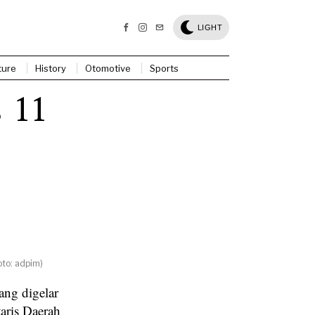
LIGHT
ture
History
Otomotive
Sports
; 11
to: adpim)
g digelar
aris Daerah