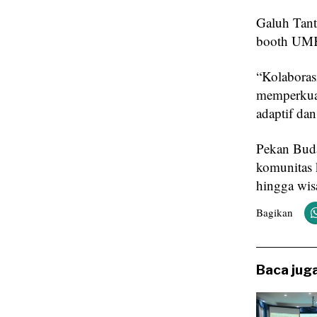
‎Galuh Tan
booth UMK
‎“Kolaboras
memperkuat
adaptif da
‎Pekan Bud
komunitas 
hingga wis
Bagikan
Baca juga