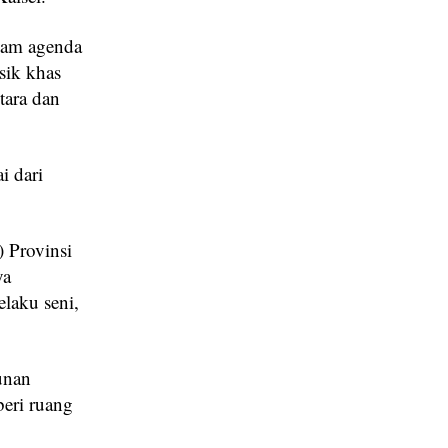
alam agenda
sik khas
tara dan
i dari
 Provinsi
ya
laku seni,
unan
beri ruang