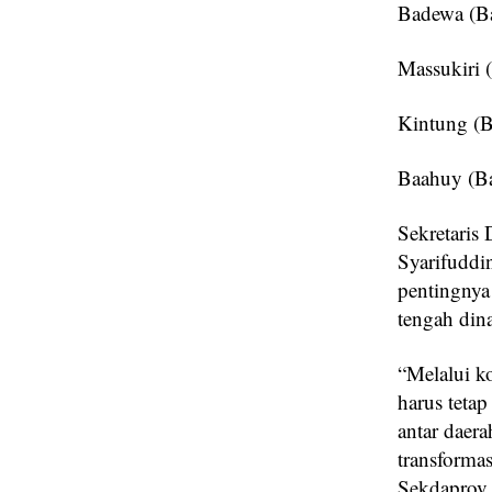
Badewa (Ba
Massukiri
Kintung (B
Baahuy (Ba
‎Sekretari
Syarifudd
pentingnya
tengah din
‎“Melalui k
harus tetap
antar daera
transformas
Sekdaprov 