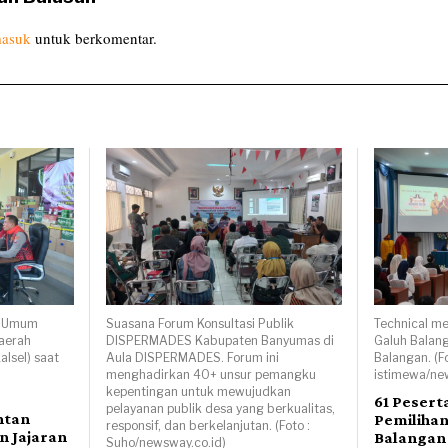
asuk
untuk berkomentar.
al Umum
Suasana Forum Konsultasi Publik
Technical m
Daerah
DISPERMADES Kabupaten Banyumas di
Galuh Balang
alsel) saat
Aula DISPERMADES. Forum ini
Balangan. (F
menghadirkan 40+ unsur pemangku
istimewa/ne
kepentingan untuk mewujudkan
61 Pesert
pelayanan publik desa yang berkualitas,
ntan
Pemiliha
responsif, dan berkelanjutan. (Foto :
n Jajaran
Balangan
Suho/newsway.co.id)