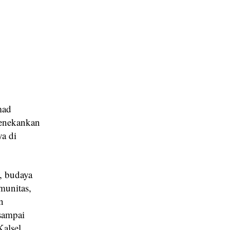
mad
enekankan
ya di
h, budaya
munitas,
n
 sampai
alsel.