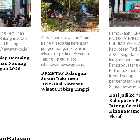
ing Pemilihan
Pembukaan PEK
Survei potensi wisata Riam
Balangan 2026
PATI & JATENG C
Bainggi sebagai persiapan
bud Balangan.
FORUM 2026 di A
pengembangan kawasan
a/newsway.co.id)
Kabupaten Pati, 
wisata terpadu di Kecamatan
2026. Kegiatan i
Siap Bersaing
Tebing Tinggi. (Foto:
langkah bersama
ihan Nanang
istimewa/newsway.co.id)
Pemprov Jateng
ngan 2026
Pati untuk mend
DPMPTSP Balangan
kreatif sebagai s
Susun Dokumen
pengentasan kemi
Investasi Kawasan
Suho/newsway.co
Wisata Tebing Tinggi
Hari Jadi ke 7
Kabupaten Pat
Jateng Creat
Hingga Pame
Ekraf
an Balasan