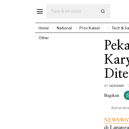
Home
National
Prov Kalsel
Tech & Sa
Other
Pek
Kar
Dit
BY
NEWSWAY
Bagikan
Kemeriaha
NEWSWAY
di Lapanga