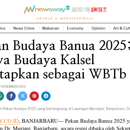
AKURAT & MENGINSPIRASI
ins
News Crime
Makanan
Economy
Opinion
Art & Cul
an Budaya Banua 2025
ya Budaya Kalsel
etapkan sebagai WBTb
7 DESEMBER 2025
n Pekan Budaya 2025 yang berlangsung di Lapangan Murdjani, Banjarbaru. (fo
.CO.ID
, BANJARBARU— Pekan Budaya Banua 2025 yan
n Dr. Murjani, Banjarbaru, secara resmi dibuka oleh Sekret