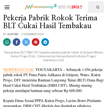
Pekerja Pabrik Rokok Terima
BLT Cukai Hasil Tembakau
BY
KUNTARI
5 DESEMBER 2024
Penyerahan BLT DBH CHT kepada pekerja pabrik rokok di Giripeni Wates
Kulon Progo (Foto : Dokumentasi Humas Kominfo Kulon Progo/
newsway.co.id)
NEWSWAY.CO.ID
, YOGYAKARTA – Sebanyak 1.056 pekerja
pabrik rokok PT Putra Patria Adikarsa di Giripeni, Wates, Kulon
Progo, DIY menerima Bantuan Langsung Tunai (BLT) Dana Bagi
Hasil Cukai Hasil Tembakau (DBH CHT). Masing-masing
pekerja mendapat bantuan uang sebesar Rp 600.000.
Kepala Dinas Sosial PPPA Kulon Progo, Lucius Bowo Pristianto
mengatakan, DBH CHT dikelola dan disalurkan pihaknya.