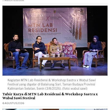
Kegiatan MTN Lab Residensi & Workshop Sastra x Wabul Sawi
Festival yang digelar di Balairung Sari, Taman Budaya Provinsi
Kalimantan Selatan, Senin (3/8/2026). (foto: wabul sawi)
Tafsir Karya di MTN Lab Residensi & Workshop Sastra x
Wabul Sawi Festival
6 AGUSTUS 2026