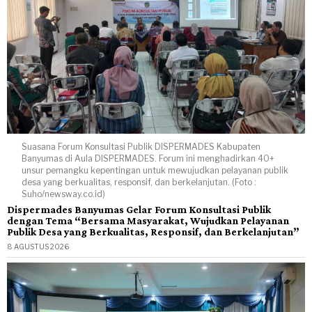
Suasana Forum Konsultasi Publik DISPERMADES Kabupaten
Banyumas di Aula DISPERMADES. Forum ini menghadirkan 40+
unsur pemangku kepentingan untuk mewujudkan pelayanan publik
desa yang berkualitas, responsif, dan berkelanjutan. (Foto :
Suho/newsway.co.id)
Dispermades Banyumas Gelar Forum Konsultasi Publik
dengan Tema “Bersama Masyarakat, Wujudkan Pelayanan
Publik Desa yang Berkualitas, Responsif, dan Berkelanjutan”
8 AGUSTUS 2026