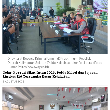
Direktorat Reserse Kriminal Umum (Ditreskrimum) Kepolisian
Daerah Kalimantan Selatan (Polda Kalsel) saat konfersi pers. (Foto :
Humas Polres/newsway.co.id)
Gelar Operasi Sikat Intan 2026, Polda Kalsel dan Jajaran
Ringkus 126 Tersangka Kasus Kejahatan
8 AGUSTUS 2026