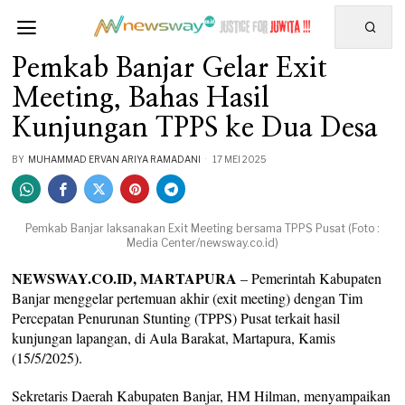
Pemkab Banjar Gelar Exit
Meeting, Bahas Hasil
Kunjungan TPPS ke Dua Desa
BY
MUHAMMAD ERVAN ARIYA RAMADANI
17 MEI 2025
Pemkab Banjar laksanakan Exit Meeting bersama TPPS Pusat (Foto :
Media Center/newsway.co.id)
NEWSWAY.CO.ID, MARTAPURA
– Pemerintah Kabupaten
Banjar menggelar pertemuan akhir (exit meeting) dengan Tim
Percepatan Penurunan Stunting (TPPS) Pusat terkait hasil
kunjungan lapangan, di Aula Barakat, Martapura, Kamis
(15/5/2025).
Sekretaris Daerah Kabupaten Banjar, HM Hilman, menyampaikan