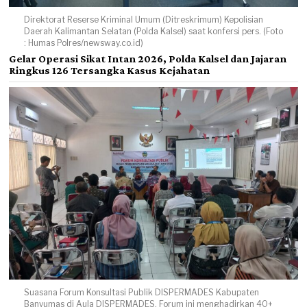
Direktorat Reserse Kriminal Umum (Ditreskrimum) Kepolisian
Daerah Kalimantan Selatan (Polda Kalsel) saat konfersi pers. (Foto
: Humas Polres/newsway.co.id)
Gelar Operasi Sikat Intan 2026, Polda Kalsel dan Jajaran
Ringkus 126 Tersangka Kasus Kejahatan
Suasana Forum Konsultasi Publik DISPERMADES Kabupaten
Banyumas di Aula DISPERMADES. Forum ini menghadirkan 40+