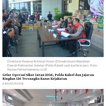
Direktorat Reserse Kriminal Umum (Ditreskrimum) Kepolisian
Daerah Kalimantan Selatan (Polda Kalsel) saat konfersi pers. (Foto :
Humas Polres/newsway.co.id)
Gelar Operasi Sikat Intan 2026, Polda Kalsel dan Jajaran
Ringkus 126 Tersangka Kasus Kejahatan
8 AGUSTUS 2026