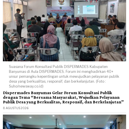
Suasana Forum Konsultasi Publik DISPERMADES Kabupaten
Banyumas di Aula DISPERMADES. Forum ini menghadirkan 40+
unsur pemangku kepentingan untuk mewujudkan pelayanan publik
desa yang berkualitas, responsif, dan berkelanjutan. (Foto :
Suho/newsway.co.id)
Dispermades Banyumas Gelar Forum Konsultasi Publik
dengan Tema “Bersama Masyarakat, Wujudkan Pelayanan
Publik Desa yang Berkualitas, Responsif, dan Berkelanjutan”
8 AGUSTUS 2026