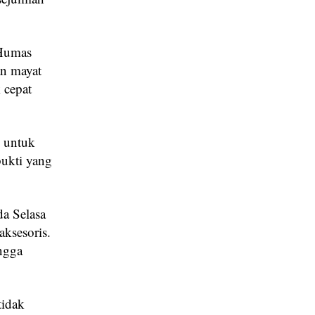
 Humas
n mayat
 cepat
i untuk
bukti yang
da Selasa
aksesoris.
ngga
tidak