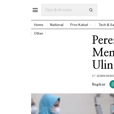
Home
National
Prov Kalsel
Tech & Sa
Other
Per
Men
Ulin
BY
ADMIN NEW
Bagikan