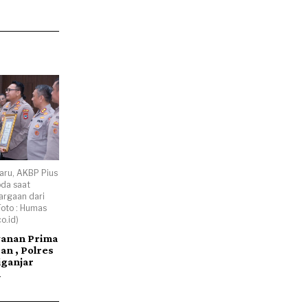
aru, AKBP Pius
oda saat
rgaan dari
Foto : Humas
o.id)
yanan Prima
an , Polres
iganjar
n