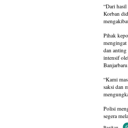
“Dari hasil
Korban did
mengakibat
Pihak kepo
mengingat 
dan anting 
intensif o
Banjarbaru
“Kami mas
saksi dan 
mengungkap
Polisi men
segera mel
Bagikan