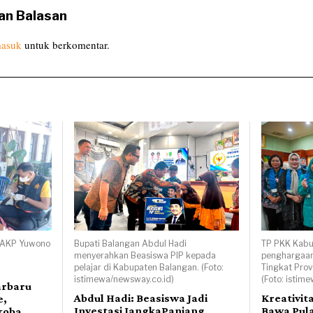
an Balasan
asuk
untuk berkomentar.
, AKP Yuwono
Bupati Balangan Abdul Hadi
TP PKK Kabu
menyerahkan Beasiswa PIP kepada
penghargaan
pelajar di Kabupaten Balangan. (Foto:
Tingkat Prov
istimewa/newsway.co.id)
(Foto: istim
arbaru
Abdul Hadi: Beasiswa Jadi
Kreativit
e,
Investasi JangkaPanjang
Bawa Pula
koba