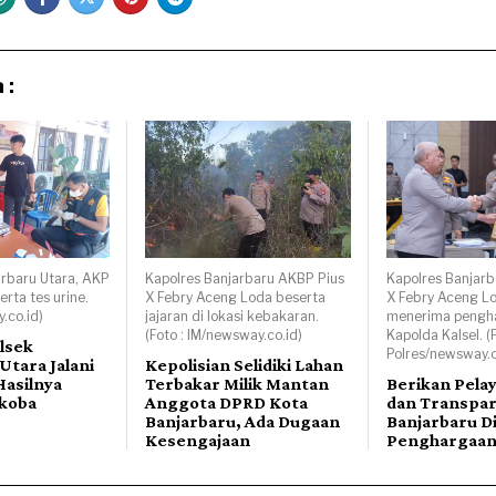
 :
arbaru Utara, AKP
Kapolres Banjarbaru AKBP Pius
Kapolres Banjarb
rta tes urine.
X Febry Aceng Loda beserta
X Febry Aceng L
.co.id)
jajaran di lokasi kebakaran.
menerima pengha
(Foto : IM/newsway.co.id)
Kapolda Kalsel. (
lsek
Polres/newsway.c
Utara Jalani
Kepolisian Selidiki Lahan
Hasilnya
Terbakar Milik Mantan
Berikan Pela
rkoba
Anggota DPRD Kota
dan Transpar
Banjarbaru, Ada Dugaan
Banjarbaru D
Kesengajaan
Penghargaa