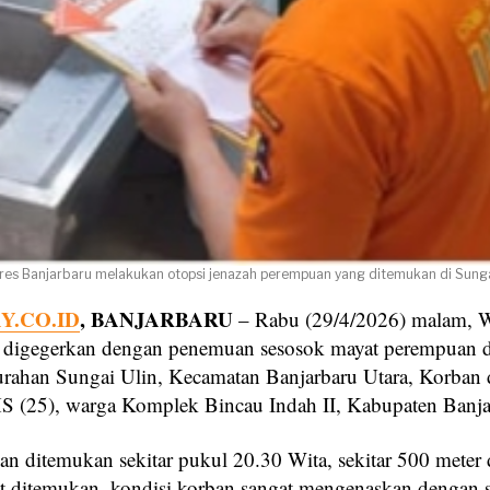
lres Banjarbaru melakukan otopsi jenazah perempuan yang ditemukan di Sungai 
.CO.ID
, BANJARBARU
– Rabu (29/4/2026) malam, W
 digegerkan dengan penemuan sesosok mayat perempuan 
urahan Sungai Ulin, Kecamatan Banjarbaru Utara, Korban 
 HS (25), warga Komplek Bincau Indah II, Kabupaten Banja
an ditemukan sekitar pukul 20.30 Wita, sekitar 500 meter d
aat ditemukan, kondisi korban sangat mengenaskan dengan 