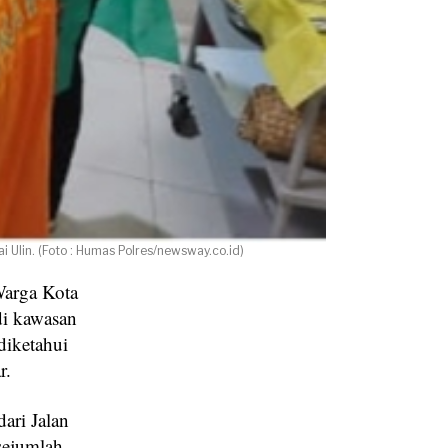
Ulin. (Foto : Humas Polres/newsway.co.id)
arga Kota
di kawasan
diketahui
r.
ari Jalan
sejumlah