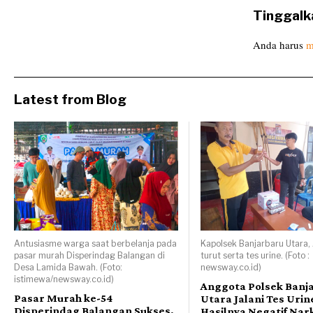
Tinggalk
Anda harus
m
Latest from Blog
Antusiasme warga saat berbelanja pada
Kapolsek Banjarbaru Utara
pasar murah Disperindag Balangan di
turut serta tes urine. (Foto :
Desa Lamida Bawah. (Foto:
newsway.co.id)
istimewa/newsway.co.id)
Anggota Polsek Banj
Pasar Murah ke-54
Utara Jalani Tes Urin
Disperindag Balangan Sukses,
Hasilnya Negatif Nar