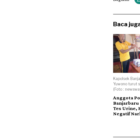
Baca juga
Kapolsek Banj
Yuwono turut se
(Foto : newsway
Anggota Po
Banjarbaru 
Tes Urine, 
Negatif Na