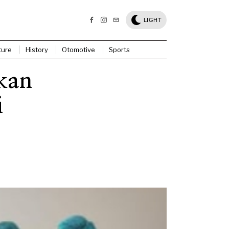
LIGHT
ture
History
Otomotive
Sports
kan
i