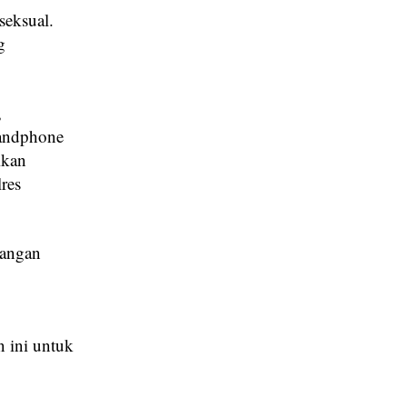
seksual.
g
,
handphone
ikan
res
rangan
n ini untuk