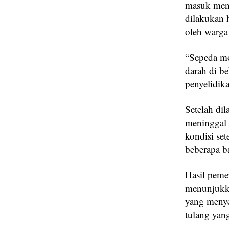
masuk meng
dilakukan 
oleh warga 
“Sepeda mo
darah di be
penyelidika
Setelah di
meninggal 
kondisi se
beberapa b
Hasil peme
menunjukka
yang menye
tulang yan