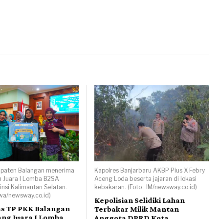
paten Balangan menerima
Kapolres Banjarbaru AKBP Pius X Febry
 Juara I Lomba B2SA
Aceng Loda beserta jajaran di lokasi
insi Kalimantan Selatan.
kebakaran. (Foto : IM/newsway.co.id)
ewa/newsway.co.id)
Kepolisian Selidiki Lahan
as TP PKK Balangan
Terbakar Milik Mantan
ng Juara I Lomba
Anggota DPRD Kota