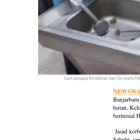
Saat petugas Rs Idaman dan Tim Inafis Po
NEWSWAY
Banjarbaru
hutan, Kel
berinisial
Jasad korb
Seledri, s