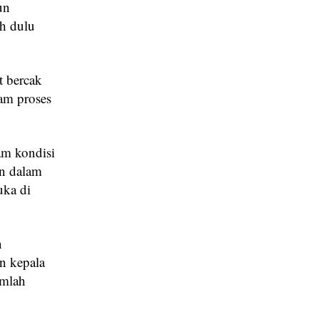
un
ih dulu
t bercak
lam proses
am kondisi
an dalam
uka di
n
n kepala
umlah