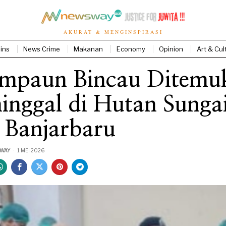
AKURAT & MENGINSPIRASI
ins
News Crime
Makanan
Economy
Opinion
Art & Cul
empaun Bincau Ditemu
inggal di Hutan Sunga
 Banjarbaru
SWAY
1 MEI 2026