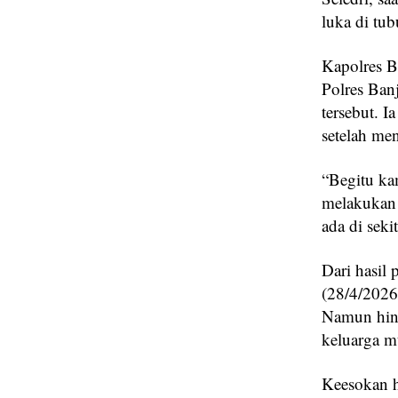
luka di tu
Kapolres 
Polres Ban
tersebut. 
setelah me
“Begitu ka
melakukan 
ada di seki
Dari hasil 
(28/4/2026)
Namun hing
keluarga mu
Keesokan h