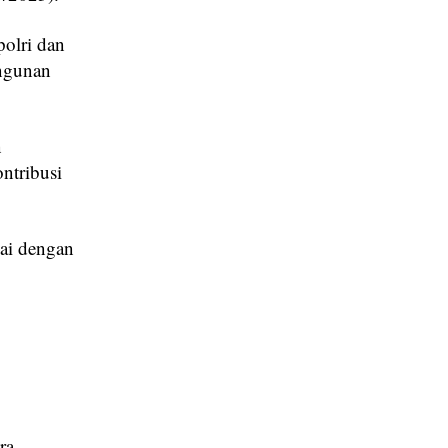
polri dan
angunan
n
ntribusi
uai dengan
ra