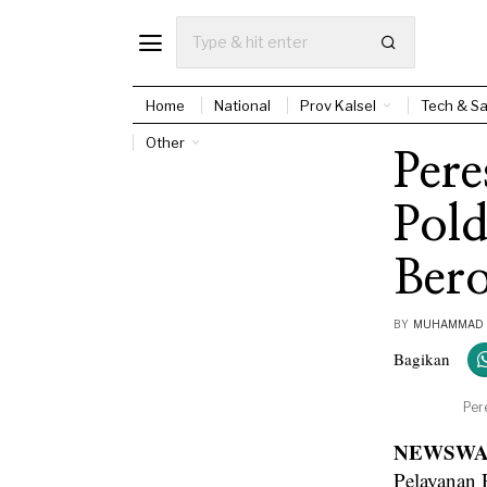
Home
National
Prov Kalsel
Tech & Sa
Other
Pere
Pol
Bero
BY
MUHAMMAD E
Bagikan
Per
NEWSWAY
Pelayanan 