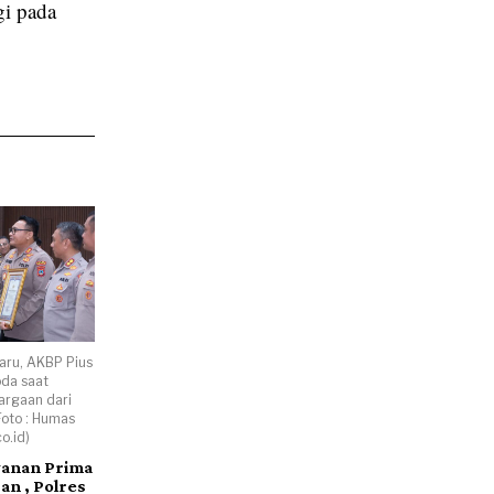
gi pada
aru, AKBP Pius
oda saat
rgaan dari
Foto : Humas
o.id)
yanan Prima
an , Polres