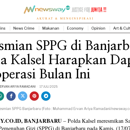
AKURAT & MENGINSPIRASI
ins
News Crime
Makanan
Economy
Opinion
Art & Cul
smian SPPG di Banjarb
da Kalsel Harapkan Da
perasi Bulan Ini
RVAN ARIYA RAMADANI
17 JULI 2025
esmian SPPG Banjarbaru (Foto : Muhammad Ervan Ariya Ramadani/newsway.co
.CO.ID, BANJARBARU
– Polda Kalsel meresmikan S
Pemenuhan Gizi (SPPG) di Banjarbaru pada Kamis, (17/0