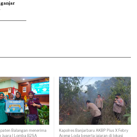
iganjar
n
paten Balangan menerima
Kapolres Banjarbaru AKBP Pius X Febry
 Juara I Lomba B2SA
Aceng Loda beserta jajaran di lokasi