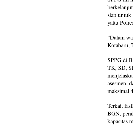
berkelanjut
siap untuk
yaitu Polr
“Dalam wakt
Kotabaru, 
SPPG di Ba
TK, SD, SM
menjelaska
asesmen, d
maksimal 4
Terkait fas
BGN, peral
kapasitas 