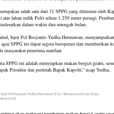
erupakan salah satu dari 31 SPPG yang diinisiasi oleh Ka
i atas lahan milik Polri seluas 1.250 meter persegi. Pemb
iselesaikan dalam waktu dua setengah bulan.
lsel, Irjen Pol Rosyanto Yudha Hermawan, menyampaika
 agar SPPG ini dapat segera beroperasi dan memberikan ko
da masyarakat penerima manfaat.
ma SPPG ini adalah menyiapkan makan bergizi gratis, ses
pak Presiden dan perintah Bapak Kapolri,” ucap Yudha.
, Irjen Pol Rosyanto Yudha Hermawan (Foto : Muhammad Ervan Ariya
way.co.id)
antinya akan melayani pemberian makan bergizi gratis seca