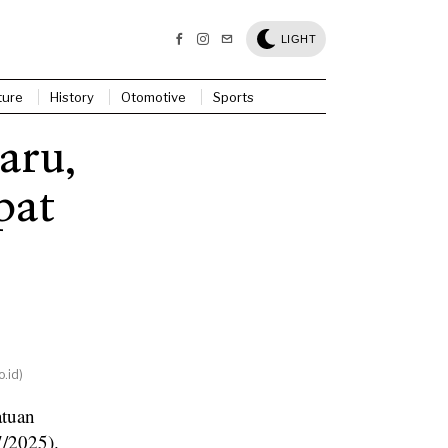
LIGHT
ture
History
Otomotive
Sports
aru,
pat
.id)
atuan
7/2025).