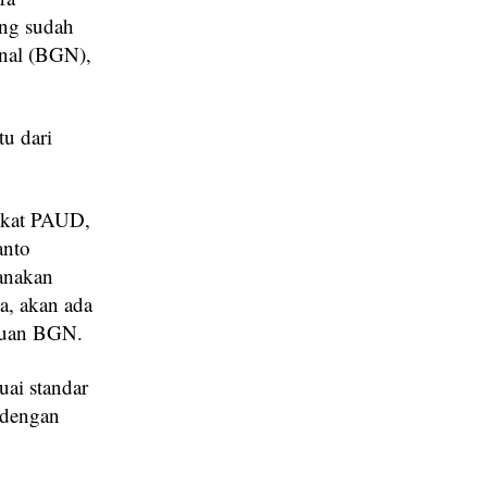
yang sudah
onal (BGN),
tu dari
ngkat PAUD,
anto
sanakan
a, akan ada
ntuan BGN.
uai standar
 dengan