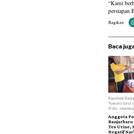
“Kami berh
persiapan 
Bagikan
Baca juga
Kapolsek Banj
Yuwono turut se
(Foto : newsway
Anggota Po
Banjarbaru 
Tes Urine, 
Negatif Na