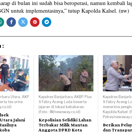
arap di bulan ini sudah bisa beroperasi, namun kembali la
BGN untuk implementasinya,” tutup Kapolda Kalsel. (nw)
 :
arbaru Utara, AKP
Kapolres Banjarbaru AKBP Pius
Kapolres Banjarb
rta tes urine.
X Febry Aceng Loda beserta
X Febry Aceng L
.co.id)
jajaran di lokasi kebakaran.
menerima pengha
(Foto : IM/newsway.co.id)
Kapolda Kalsel. (
lsek
Polres/newsway.c
Utara Jalani
Kepolisian Selidiki Lahan
Hasilnya
Terbakar Milik Mantan
Berikan Pela
rkoba
Anggota DPRD Kota
dan Transpar