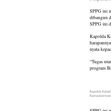
SPPG ini m
dibangun d
SPPG ini d
Kapolda Ka
harapannya
nyata kepa
“Tugas uta
program Ba
Kapolda Kalsel
Ramadani/news
SPPG ini n