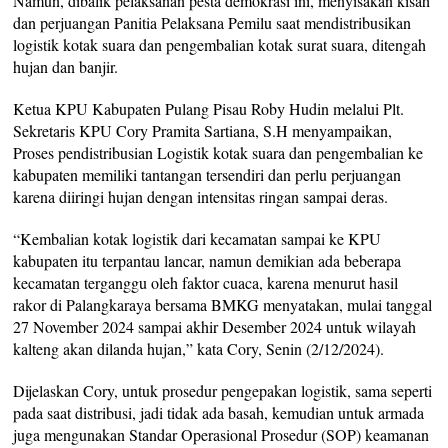
Namun, dibalik pelaksanan pesta demokrasi ini, menyisakan kisah
dan perjuangan Panitia Pelaksana Pemilu saat mendistribusikan
logistik kotak suara dan pengembalian kotak surat suara, ditengah
hujan dan banjir.
Ketua KPU Kabupaten Pulang Pisau Roby Hudin melalui Plt.
Sekretaris KPU Cory Pramita Sartiana, S.H menyampaikan,
Proses pendistribusian Logistik kotak suara dan pengembalian ke
kabupaten memiliki tantangan tersendiri dan perlu perjuangan
karena diiringi hujan dengan intensitas ringan sampai deras.
“Kembalian kotak logistik dari kecamatan sampai ke KPU
kabupaten itu terpantau lancar, namun demikian ada beberapa
kecamatan terganggu oleh faktor cuaca, karena menurut hasil
rakor di Palangkaraya bersama BMKG menyatakan, mulai tanggal
27 November 2024 sampai akhir Desember 2024 untuk wilayah
kalteng akan dilanda hujan,” kata Cory, Senin (2/12/2024).
Dijelaskan Cory, untuk prosedur pengepakan logistik, sama seperti
pada saat distribusi, jadi tidak ada basah, kemudian untuk armada
juga mengunakan Standar Operasional Prosedur (SOP) keamanan