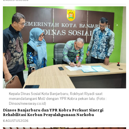
Kepala Dinas Sosial Kota Banjarbaru, Rokhyat Riyadi saat
menandatangani MoU dengan YPR Kobra pekan lalu. (Foto :
Dinsos/newsway.co.id)
Dinsos Banjarbaru dan YPR Kobra Perkuat Sinergi
Rehabilitasi Korban Penyalahgunaan Narkoba
6 AGUSTUS 2026