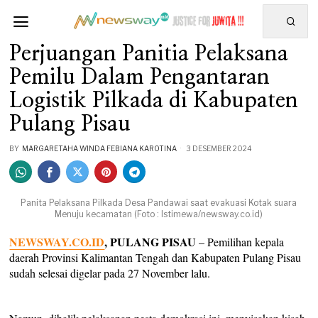
Perjuangan Panitia Pelaksana
Pemilu Dalam Pengantaran
Logistik Pilkada di Kabupaten
Pulang Pisau
BY
MARGARETAHA WINDA FEBIANA KAROTINA
3 DESEMBER 2024
Panita Pelaksana Pilkada Desa Pandawai saat evakuasi Kotak suara
Menuju kecamatan (Foto : Istimewa/newsway.co.id)
NEWSWAY.CO.ID
, PULANG PISAU
– Pemilihan kepala
daerah Provinsi Kalimantan Tengah dan Kabupaten Pulang Pisau
sudah selesai digelar pada 27 November lalu.