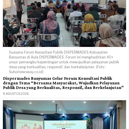
Suasana Forum Konsultasi Publik DISPERMADES Kabupaten
Banyumas di Aula DISPERMADES. Forum ini menghadirkan 40+
unsur pemangku kepentingan untuk mewujudkan pelayanan publik
desa yang berkualitas, responsif, dan berkelanjutan. (Foto :
Suho/newsway.co.id)
Dispermades Banyumas Gelar Forum Konsultasi Publik
dengan Tema “Bersama Masyarakat, Wujudkan Pelayanan
Publik Desa yang Berkualitas, Responsif, dan Berkelanjutan”
8 AGUSTUS 2026