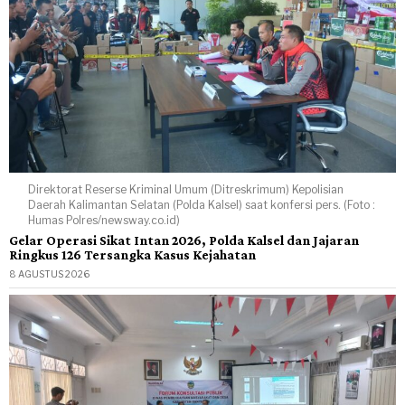
Direktorat Reserse Kriminal Umum (Ditreskrimum) Kepolisian
Daerah Kalimantan Selatan (Polda Kalsel) saat konfersi pers. (Foto :
Humas Polres/newsway.co.id)
Gelar Operasi Sikat Intan 2026, Polda Kalsel dan Jajaran
Ringkus 126 Tersangka Kasus Kejahatan
8 AGUSTUS 2026