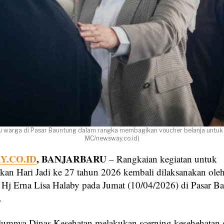
emu warga di Pasar Bauntung dalam rangka membagikan voucher belanja untuk m
MC/newsway.co.id)
.CO.ID
, BANJARBARU
– Rangkaian kegiatan untuk
an Hari Jadi ke 27 tahun 2026 kembali dilaksanakan oleh
 Hj Erna Lisa Halaby pada Jumat (10/04/2026) di Pasar B
.
lumnya Dinas Kesehatan melakukan scerning kesehehatan 