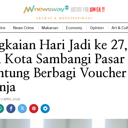
AKURAT & MENGINSPIRASI
ins
News Crime
Makanan
Economy
Opinion
Art & Cul
kaian Hari Jadi ke 27,
i Kota Sambangi Pasar
ntung Berbagi Voucher
nja
10 APRIL 2026