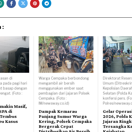
 :
asan di
Warga Cempaka berbondong
Direktorat Reser
a pada pagi hari
mengambil air bersih
Umum (Ditreskr
ut basap dengan
menggunakan ember saat
Kepolisian Daera
ngat. (Foto :
pembagian dari jajaran Polsek
Selatan (Polda Ka
)
Cempaka. (Foto :
konfersi pers. (F
IM/newsway.co.id)
Polres/newsway.c
makin Masif,
SPA di
Dampak Kemarau
Gelar Operasi
 Tembus
Panjang Sumur Warga
2026, Polda K
bu Kasus
Kering, Polsek Cempaka
Jajaran Ringk
Bergerak Cepat
Tersangka K
Distribusikan Air Bersih
Kejahatan