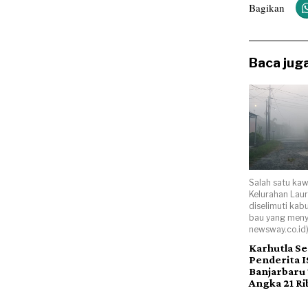
Bagikan
Baca juga
Salah satu kaw
Kelurahan Laur
diselimuti kab
bau yang menye
newsway.co.id
Karhutla Se
Penderita I
Banjarbaru
Angka 21 Ri