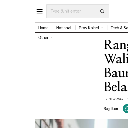
Home
National
Prov Kalsel
Tech & Sa
Other
Rang
Wal
Bau
Bela
BY
NEWSWAY
Bagikan