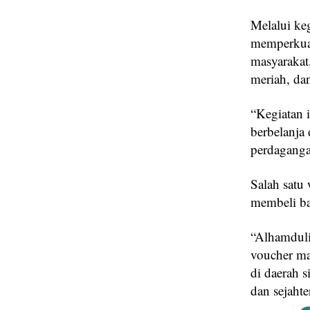
Melalui ke
memperkuat
masyarakat,
meriah, da
“Kegiatan 
berbelanja
perdaganga
Salah satu
membeli ba
“Alhamdulil
voucher mas
di daerah 
dan sejaht