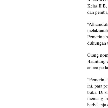
Kelas II B
dan pembag
“Alhamdulil
melaksanak
Pemerintah
dukungan t
Orang nomor
Bauntung da
antara ped
“Pemerinta
ini, para 
buka. Di s
memang ini
berbelanja 