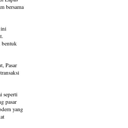
nam bersama
ini
t.
i bentuk
t, Pasar
transaksi
 seperti
ng pasar
odern yang
at