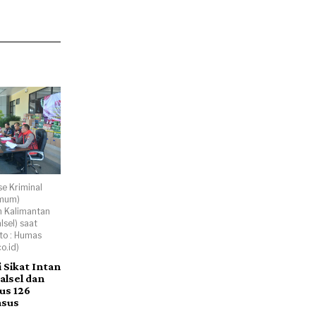
se Kriminal
imum)
h Kalimantan
lsel) saat
oto : Humas
o.id)
 Sikat Intan
alsel dan
us 126
asus