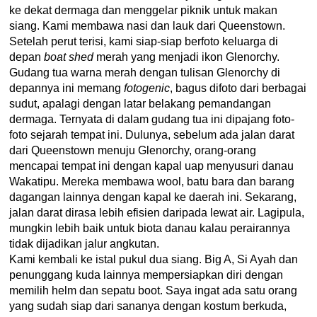
ke dekat dermaga dan menggelar piknik untuk makan
siang. Kami membawa nasi dan lauk dari Queenstown.
Setelah perut terisi, kami siap-siap berfoto keluarga di
depan
boat shed
merah yang menjadi ikon Glenorchy.
Gudang tua warna merah dengan tulisan Glenorchy di
depannya ini memang
fotogenic
, bagus difoto dari berbagai
sudut, apalagi dengan latar belakang pemandangan
dermaga. Ternyata di dalam gudang tua ini dipajang foto-
foto sejarah tempat ini. Dulunya, sebelum ada jalan darat
dari Queenstown menuju Glenorchy, orang-orang
mencapai tempat ini dengan kapal uap menyusuri danau
Wakatipu. Mereka membawa wool, batu bara dan barang
dagangan lainnya dengan kapal ke daerah ini. Sekarang,
jalan darat dirasa lebih efisien daripada lewat air. Lagipula,
mungkin lebih baik untuk biota danau kalau perairannya
tidak dijadikan jalur angkutan.
Kami kembali ke istal pukul dua siang. Big A, Si Ayah dan
penunggang kuda lainnya mempersiapkan diri dengan
memilih helm dan sepatu boot. Saya ingat ada satu orang
yang sudah siap dari sananya dengan kostum berkuda,