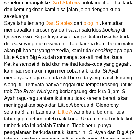
sebelum beranjak ke
Dart Stables
untuk melihat-lihat kuda
dan kemungkinan kami bisa jalan-jalan dengan kuda
sekeluarga.
Saya tahu tentang
Dart Stables
dari
blog ini
, kemudian
mendapatkan brosurnya dari salah satu kios
booking
di
Queenstown. Sepertinya asyik banget kalau bisa berkuda
di lokasi yang memesona ini. Tapi karena kami belum yakin
akan pilihan tur yang tersedia, kami tidak
booking
apa-apa.
Little A dan Big A sudah semangat sekali melihat kuda.
Ketika sampai di istal dan melihat kuda-kuda yang gagah,
kami jadi semakin ingin mencoba naik kuda. Si Ayah
menanyakan apakah ada slot berkuda yang masih kosong
siang itu. Ternyata hanya tinggal dua tempat kosong untuk
trek
The River Wild
yang berlangsung kira-kira 3 jam. Si
Ayah ragu-ragu antara ikut atau tidak karena berarti akan
meninggalkan saya dan Little A berdua di Glenorchy
selama 3 jam. Lagipula,
Little A
yang baru berumur tiga
tahun juga belum boleh naik kuda. Usia minimal untuk ikut
tur berkuda ini adalah 7 tahun. Tidak perlu punya
pengalaman berkuda untuk ikut tur ini. Si Ayah dan Big A (9