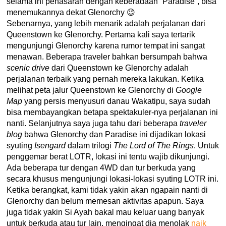
selama ini penasaran dengan keberadaan “Paradise”, bisa
menemukannya dekat Glenorchy 😉
Sebenarnya, yang lebih menarik adalah perjalanan dari
Queenstown ke Glenorchy. Pertama kali saya tertarik
mengunjungi Glenorchy karena rumor tempat ini sangat
menawan. Beberapa traveler bahkan bersumpah bahwa
scenic drive
dari Queenstown ke Glenorchy adalah
perjalanan terbaik yang pernah mereka lakukan. Ketika
melihat peta jalur Queenstown ke Glenorchy di
Google
Map
yang persis menyusuri danau Wakatipu, saya sudah
bisa membayangkan betapa spektakuler-nya perjalanan ini
nanti. Selanjutnya saya juga tahu dari beberapa
traveler
blog
bahwa Glenorchy dan Paradise ini dijadikan lokasi
syuting
Isengard
dalam trilogi
The Lord of The Rings
. Untuk
penggemar berat LOTR, lokasi ini tentu wajib dikunjungi.
Ada beberapa tur dengan 4WD dan tur berkuda yang
secara khusus mengunjungi lokasi-lokasi syuting LOTR ini.
Ketika berangkat, kami tidak yakin akan ngapain nanti di
Glenorchy dan belum memesan aktivitas apapun. Saya
juga tidak yakin Si Ayah bakal mau keluar uang banyak
untuk berkuda atau tur lain, mengingat dia menolak
naik