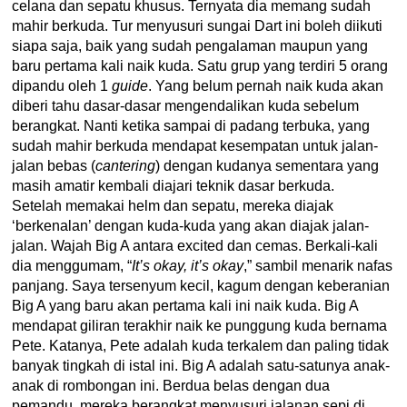
celana dan sepatu khusus. Ternyata dia memang sudah
mahir berkuda. Tur menyusuri sungai Dart ini boleh diikuti
siapa saja, baik yang sudah pengalaman maupun yang
baru pertama kali naik kuda. Satu grup yang terdiri 5 orang
dipandu oleh 1
guide
. Yang belum pernah naik kuda akan
diberi tahu dasar-dasar mengendalikan kuda sebelum
berangkat. Nanti ketika sampai di padang terbuka, yang
sudah mahir berkuda mendapat kesempatan untuk jalan-
jalan bebas (
cantering
) dengan kudanya sementara yang
masih amatir kembali diajari teknik dasar berkuda.
Setelah memakai helm dan sepatu, mereka diajak
‘berkenalan’ dengan kuda-kuda yang akan diajak jalan-
jalan. Wajah Big A antara excited dan cemas. Berkali-kali
dia menggumam, “
It’s okay, it’s okay
,” sambil menarik nafas
panjang. Saya tersenyum kecil, kagum dengan keberanian
Big A yang baru akan pertama kali ini naik kuda. Big A
mendapat giliran terakhir naik ke punggung kuda bernama
Pete. Katanya, Pete adalah kuda terkalem dan paling tidak
banyak tingkah di istal ini. Big A adalah satu-satunya anak-
anak di rombongan ini. Berdua belas dengan dua
pemandu, mereka berangkat menyusuri jalanan sepi di