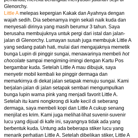
Glenorchy.
Little A
melepas kepergian Kakak dan Ayahnya dengan
wajah sedih. Dia sebenarnya ingin sekali naik kuda dan
menyesali dirinya yang masih berumur 3 tahun. Saya
berusaha membujuknya untuk pergi dari istal dan jalan-
jalan di Glenorchy. Lumayan susah juga membujuk Little A
yang sedang patah hati, mulai dari mengajaknya memetik
bunga Lupin di pinggir sungai, menawarinya membeli
hot
chocolate
sampai mengiming-imingi dengan Kartu Pos
bergambar kuda. Setelah Little A mau dibujuk, saya
menyetir mobil kembali ke pinggir dermaga dan
memarkirnya di dekat jalan setapak menuju sungai. Kami
berjalan-jalan di jalan setapak sembari mengumpulkan
bunga lupin warna pink yang menjadi favorit Little A.
Setelah itu kami nongkrong di kafe kecil di seberang
dermaga, saya membeli kopi dan Little A cukup senang
menjilat es krim. Kami juga melihat-lihat suvenir-suvenir
lucu yang dijual di kafe ini, sayangnya tidak ada yang
berbentuk kuda. Untung ada beberapa stiker lucu yang
menarik perhatian Little A. Setelah dibelikan stiker, Little A