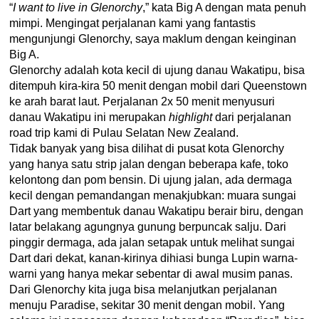
“
I want to live in Glenorchy
,” kata Big A dengan mata penuh
mimpi. Mengingat perjalanan kami yang fantastis
mengunjungi Glenorchy, saya maklum dengan keinginan
Big A.
Glenorchy adalah kota kecil di ujung danau Wakatipu, bisa
ditempuh kira-kira 50 menit dengan mobil dari Queenstown
ke arah barat laut. Perjalanan 2x 50 menit menyusuri
danau Wakatipu ini merupakan
highlight
dari perjalanan
road trip kami di Pulau Selatan New Zealand.
Tidak banyak yang bisa dilihat di pusat kota Glenorchy
yang hanya satu strip jalan dengan beberapa kafe, toko
kelontong dan pom bensin. Di ujung jalan, ada dermaga
kecil dengan pemandangan menakjubkan: muara sungai
Dart yang membentuk danau Wakatipu berair biru, dengan
latar belakang agungnya gunung berpuncak salju. Dari
pinggir dermaga, ada jalan setapak untuk melihat sungai
Dart dari dekat, kanan-kirinya dihiasi bunga Lupin warna-
warni yang hanya mekar sebentar di awal musim panas.
Dari Glenorchy kita juga bisa melanjutkan perjalanan
menuju Paradise, sekitar 30 menit dengan mobil. Yang