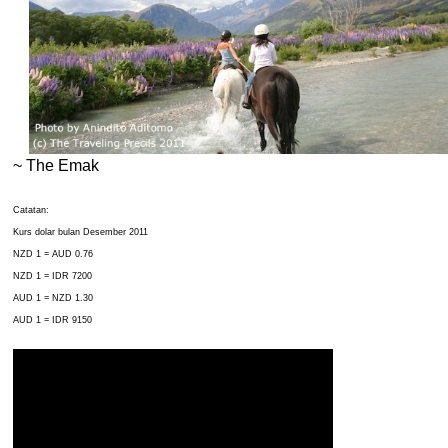
~ The Emak
Catatan:
Kurs dolar bulan Desember 2011
NZD 1 = AUD 0.76
NZD 1 = IDR 7200
AUD 1 = NZD 1.30
AUD 1 = IDR 9150