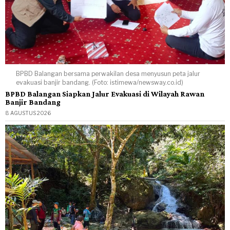
BPBD Balangan bersama perwakilan desa menyusun peta jalur
evakuasi banjir bandang. (Foto: istimewa/newsway.co.id)
BPBD Balangan Siapkan Jalur Evakuasi di Wilayah Rawan
Banjir Bandang
8 AGUSTUS 2026