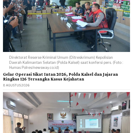
Direktorat Reserse Kriminal Umum (Ditreskrimum) Kepolisian
Daerah Kalimantan Selatan (Polda Kalsel) saat konfersi pers. (Foto :
Humas Polres/newsway.co.id)
Gelar Operasi Sikat Intan 2026, Polda Kalsel dan Jajaran
Ringkus 126 Tersangka Kasus Kejahatan
8 AGUSTUS 2026