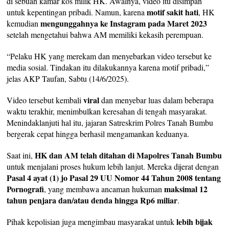
di sebuah kamar kos milik HK. Awalnya, video itu disimpan
motif sakit hati
untuk kepentingan pribadi. Namun, karena
, HK
mengunggahnya ke Instagram pada Maret 2023
kemudian
setelah mengetahui bahwa AM memiliki kekasih perempuan.
“Pelaku HK yang merekam dan menyebarkan video tersebut ke
media sosial. Tindakan itu dilakukannya karena motif pribadi,”
jelas AKP Taufan, Sabtu (14/6/2025).
viral
Video tersebut kembali
dan menyebar luas dalam beberapa
waktu terakhir, menimbulkan keresahan di tengah masyarakat.
Menindaklanjuti hal itu, jajaran Satreskrim Polres Tanah Bumbu
bergerak cepat hingga berhasil mengamankan keduanya.
HK dan AM telah ditahan di Mapolres Tanah Bumbu
Saat ini,
untuk menjalani proses hukum lebih lanjut. Mereka dijerat dengan
Pasal 4 ayat (1) jo Pasal 29 UU Nomor 44 Tahun 2008 tentang
Pornografi
maksimal 12
, yang membawa ancaman hukuman
tahun penjara dan/atau denda hingga Rp6 miliar
.
lebih bijak
Pihak kepolisian juga mengimbau masyarakat untuk