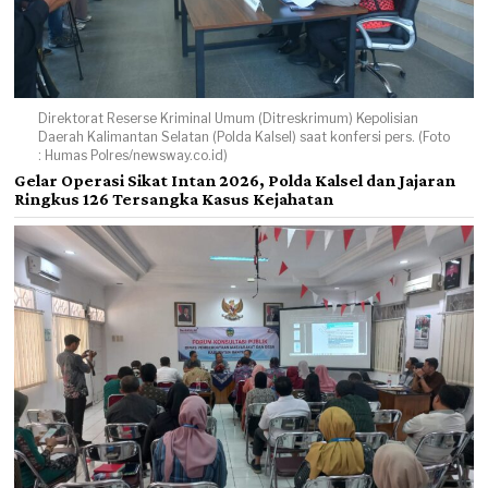
Direktorat Reserse Kriminal Umum (Ditreskrimum) Kepolisian
Daerah Kalimantan Selatan (Polda Kalsel) saat konfersi pers. (Foto
: Humas Polres/newsway.co.id)
Gelar Operasi Sikat Intan 2026, Polda Kalsel dan Jajaran
Ringkus 126 Tersangka Kasus Kejahatan