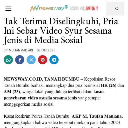
Tak Terima Diselingkuhi, Pria
Ini Sebar Video Syur Sesama
Jenis di Media Sosial
BY
MUHAMMAD ARI
16 JUNI 2025
NEWSWAY.CO.ID, TANAH BUMBU
– Kepolisian Resor
HK (26)
Tanah Bumbu berhasil menangkap dua pria berinisial
dan
AM (23)
kasus
, warga lokal yang diduga terlibat dalam
penyebaran video asusila sesama jenis
yang sempat
menggegerkan media sosial.
AKP M. Taufan Maulana
Kasat Reskrim Polres Tanah Bumbu,
,
mengungkapkan bahwa video tersebut direkam pada tahun 2023