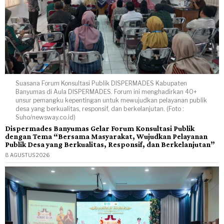
Suasana Forum Konsultasi Publik DISPERMADES Kabupaten
Banyumas di Aula DISPERMADES. Forum ini menghadirkan 40+
unsur pemangku kepentingan untuk mewujudkan pelayanan publik
desa yang berkualitas, responsif, dan berkelanjutan. (Foto :
Suho/newsway.co.id)
Dispermades Banyumas Gelar Forum Konsultasi Publik
dengan Tema “Bersama Masyarakat, Wujudkan Pelayanan
Publik Desa yang Berkualitas, Responsif, dan Berkelanjutan”
8 AGUSTUS 2026