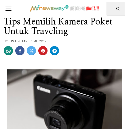
Tips Memilih Kamera Poket
Untuk Traveling
BY
TIM LIPUTAN
1 MEI 2012