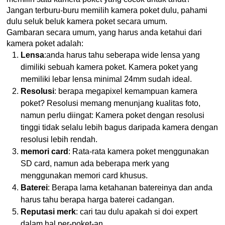
Jangan terburu-buru memilih kamera poket dulu, pahami
dulu seluk beluk kamera poket secara umum.
Gambaran secara umum, yang harus anda ketahui dari
kamera poket adalah:
Lensa
:anda harus tahu seberapa wide lensa yang
dimiliki sebuah kamera poket. Kamera poket yang
memiliki lebar lensa minimal 24mm sudah ideal.
Resolusi
: berapa megapixel kemampuan kamera
poket? Resolusi memang menunjang kualitas foto,
namun perlu diingat: Kamera poket dengan resolusi
tinggi tidak selalu lebih bagus daripada kamera dengan
resolusi lebih rendah.
memori card
: Rata-rata kamera poket menggunakan
SD card, namun ada beberapa merk yang
menggunakan memori card khusus.
Baterei
: Berapa lama ketahanan batereinya dan anda
harus tahu berapa harga baterei cadangan.
Reputasi merk
: cari tau dulu apakah si doi expert
dalam hal per-poket-an.