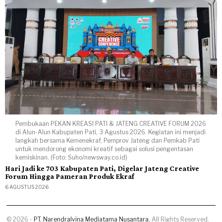
Pembukaan PEKAN KREASI PATI & JATENG CREATIVE FORUM 2026
di Alun-Alun Kabupaten Pati, 3 Agustus 2026. Kegiatan ini menjadi
langkah bersama Kemenekraf, Pemprov Jateng dan Pemkab Pati
untuk mendorong ekonomi kreatif sebagai solusi pengentasan
kemiskinan. (Foto: Suho/newsway.co.id)
Hari Jadi ke 703 Kabupaten Pati, Digelar Jateng Creative
Forum Hingga Pameran Produk Ekraf
6 AGUSTUS 2026
©
2026
-
PT. Narendralvina Mediatama Nusantara.
All Rights Reserved.