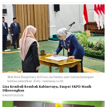
Wali Kota Banjarbaru Hj Erna Lisa Halaby saat menandatangani
berkas pelantikan. (Foto : newsway.co.id)
Lisa Kembali Rombak Kabinetnya, Empat SKPD Masih
Dikosongkan
6 AGUSTUS 2026