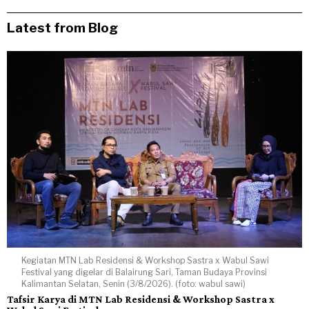
Latest from Blog
Kegiatan MTN Lab Residensi & Workshop Sastra x Wabul Sawi
Festival yang digelar di Balairung Sari, Taman Budaya Provinsi
Kalimantan Selatan, Senin (3/8/2026). (foto: wabul sawi)
Tafsir Karya di MTN Lab Residensi & Workshop Sastra x