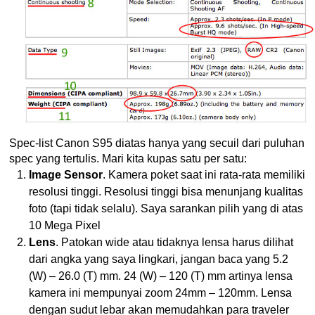
Spec-list Canon S95 diatas hanya yang secuil dari puluhan
spec yang tertulis. Mari kita kupas satu per satu:
Image Sensor
. Kamera poket saat ini rata-rata memiliki
resolusi tinggi. Resolusi tinggi bisa menunjang kualitas
foto (tapi tidak selalu). Saya sarankan pilih yang di atas
10 Mega Pixel
Lens
. Patokan wide atau tidaknya lensa harus dilihat
dari angka yang saya lingkari, jangan baca yang 5.2
(W) – 26.0 (T) mm. 24 (W) – 120 (T) mm artinya lensa
kamera ini mempunyai zoom 24mm – 120mm. Lensa
dengan sudut lebar akan memudahkan para traveler