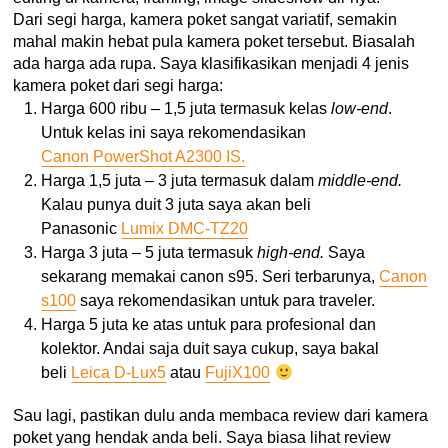
Dari segi harga, kamera poket sangat variatif, semakin
mahal makin hebat pula kamera poket tersebut. Biasalah
ada harga ada rupa. Saya klasifikasikan menjadi 4 jenis
kamera poket dari segi harga:
Harga 600 ribu – 1,5 juta termasuk kelas
low-end
.
Untuk kelas ini saya rekomendasikan
Canon
PowerShot A2300 IS.
Harga 1,5 juta – 3 juta termasuk dalam
middle-end.
Kalau punya duit 3 juta saya akan beli
Panasonic
Lumix DMC-TZ20
Harga 3 juta – 5 juta termasuk
high-end.
Saya
sekarang memakai canon s95. Seri terbarunya,
Canon
s100
saya rekomendasikan untuk para traveler.
Harga 5 juta ke atas untuk para profesional dan
kolektor. Andai saja duit saya cukup, saya bakal
beli
Leica D-Lux5
atau
FujiX100
Sau lagi, pastikan dulu anda membaca review dari kamera
poket yang hendak anda beli. Saya biasa lihat review