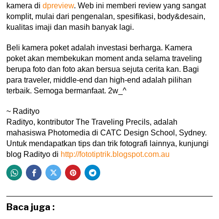
kamera di
dpreview
. Web ini memberi review yang sangat
komplit, mulai dari pengenalan, spesifikasi, body&desain,
kualitas imaji dan masih banyak lagi.
Beli kamera poket adalah investasi berharga. Kamera
poket akan membekukan moment anda selama traveling
berupa foto dan foto akan bersua sejuta cerita kan. Bagi
para traveler, middle-end dan high-end adalah pilihan
terbaik. Semoga bermanfaat. 2w_^
~ Radityo
Radityo, kontributor The Traveling Precils, adalah
mahasiswa Photomedia di CATC Design School, Sydney.
Untuk mendapatkan tips dan trik fotografi lainnya, kunjungi
blog Radityo di
http://fototiptrik.blogspot.com.au
Baca juga :