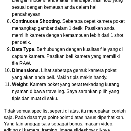
Dengan mode M anda akan mendapat hasil foto yang
sesuai dengan kemauan anda dalam hal
pencahayaan.
Continuous Shooting
. Seberapa cepat kamera poket
menangkap gambar dalam 1 detik. Pastikan anda
memilih kamera dengan kemampuan lebih dari 1 shot
per detik.
Data Type
. Berhubungan dengan kualitas file yang di
capture kamera. Pastikan beli kamera yang memiliki
file RAW.
Dimensions
. Lihat seberapa gemuk kamera poket
yang akan anda beli. Makin tipis makin handy.
Weight
. Kamera poket yang berat terkadang kurang
nyaman dibawa traveling. Saya sarankan pilih yang
tipis dan muat di saku.
Tidak semua spec list seperti di atas, itu merupakan contoh
saja. Pada dasarnya point-point diatas harus diperhatikan.
Yang lain anggap saja sebagai bonus, macam video,
editing di kamera, framing, image slideshow dll-nya.