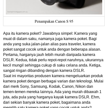
Penampakan Canon S 95
Apa itu kamera poket? Jawabnya simpel: Kamera yang
muat di dalam saku, namanya juga kamera poket. Bagi
anda yang suka jalan-jalan alias para traveler, kamera
poket sangat cocok untuk anda dengan beberapa alasan.
Pertama, harganya jauh lebih murah daripada kamera
DSLR. Kedua, tidak perlu repot-repot naruhnya, ukurannya
kecil mungil sehingga cukup di saku celana anda. Ketiga,
sangat ringan dibanding dengan kamera DSLR.
Saat ini mayoritas produsen kamera mengeluarkan produk
kamera poket dengan berbagai varian dan teknologi. Mulai
dari merk Sony, Samsung, Kodak, Canon, Nikon dan
temen-temen mereka lainnya. Ada yang murah dibawah 1
juta, ada pula yang harganya kayak kamera DSLR. Ehm,
dari sekian banyak kamera poket, bagaimana anda
memilih satu kamera poket yang cocok untuk anda?