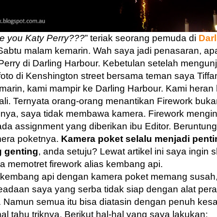
e you Katy Perry???
” teriak seorang pemuda di
Darl
abtu malam kemarin. Wah saya jadi penasaran, apa
Perry di Darling Harbour. Kebetulan setelah mengun
oto di Kenshington street bersama teman saya Tiffa
arin, kami mampir ke Darling Harbour. Kami heran
ali. Ternyata orang-orang menantikan Firework buka
alnya, saya tidak membawa kamera. Firework mengi
da assignment yang diberikan ibu Editor. Beruntung 
era poketnya.
Kamera poket selalu menjadi pentin
g genting
, anda setuju? Lewat artikel ini saya ingin 
 memotret firework alias kembang api.
 kembang api dengan kamera poket memang susah,
adaan saya yang serba tidak siap dengan alat pera
gi. Namun semua itu bisa diatasin dengan penuh kes
l tahu triknya. Berikut hal-hal yang saya lakukan: