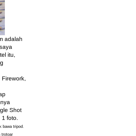
am adalah
 saya
el itu,
ng
 Firework,
ap
inya
gle Shot
 1 foto.
k bawa tripod.
 trotoar