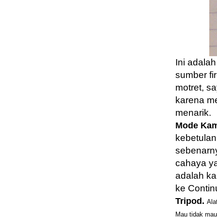
Ini adala
sumber fir
motret, sa
karena me
menarik.
Mode Kam
kebetulan
sebenarny
cahaya ya
adalah ka
ke Continu
Tripod.
Ala
Mau tidak mau 