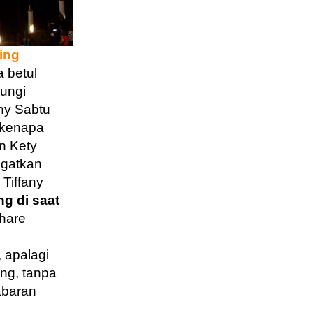
ing
 betul
jungi
ny Sabtu
 kenapa
n Kety
ngatkan
Tiffany
g di saat
share
 apalagi
ng, tanpa
abaran