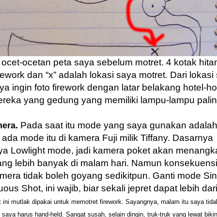
h ocet-ocetan peta saya sebelum motret. 4 kotak hit
ework dan “x” adalah lokasi saya motret. Dari lokasi
ya ingin foto firework dengan latar belakang hotel-hot
reka yang gedung yang memiliki lampu-lampu pali
Pada saat itu mode yang saya gunakan adalah
era.
 ada mode itu di kamera Fuji milik Tiffany. Dasarnya
a Lowlight mode, jadi kamera poket akan menangk
ng lebih banyak di malam hari. Namun konsekuens
mera tidak boleh goyang sedikitpun. Ganti mode Sin
ous Shot, ini wajib, biar sekali jepret dapat lebih dari
t ini mutlak dipakai untuk memotret firework. Sayangnya, malam itu saya tida
saya harus hand-held. Sangat susah, selain dingin, truk-truk yang lewat bikin