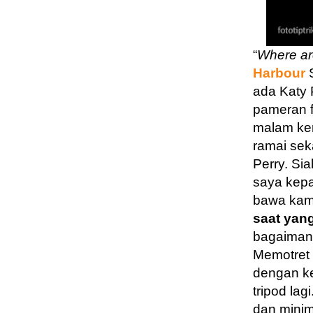
“
Where ar
Harbour
S
ada Katy 
pameran f
malam kem
ramai sek
Perry. Si
saya kepa
bawa kam
saat yan
bagaimana
Memotret
dengan ke
tripod la
dan minima