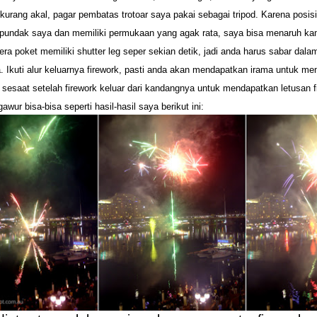
kurang akal, pagar pembatas trotoar saya pakai sebagai tripod. Karena posis
s pundak saya dan memiliki permukaan yang agak rata, saya bisa menaruh ka
a poket memiliki shutter leg seper sekian detik,
jadi anda harus sabar dal
. Ikuti alur keluarnya firework, pasti anda akan mendapatkan irama untuk me
 sesaat setelah firework keluar dari kandangnya untuk mendapatkan letusan f
gawur bisa-bisa seperti hasil-hasil saya berikut ini: