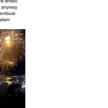
a terlalu
, anyway
 membuat
malam