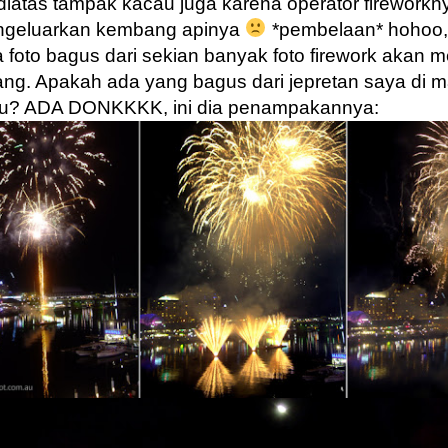
 diatas tampak kacau juga karena operator fireworkny
ngeluarkan kembang apinya
*pembelaan* hohoo
a foto bagus dari sekian banyak foto firework akan
ng. Apakah ada yang bagus dari jepretan saya di 
itu? ADA DONKKKK, ini dia penampakannya: