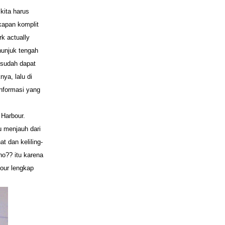
kita harus
kapan komplit
k actually
nunjuk tengah
a sudah dapat
ya, lalu di
 informasi yang
 Harbour.
u menjauh dari
t dan keliling-
ho?? itu karena
bour lengkap