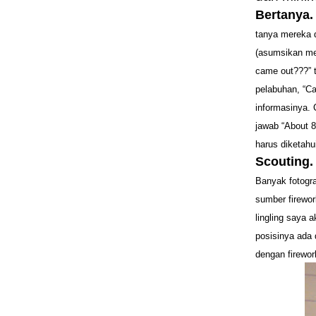
Bertanya
tanya mereka 
(asumsikan mer
came out???” 
pelabuhan, “Ca
informasinya. 
jawab “About 8.
harus diketahu
Scouting
.
Banyak fotogra
sumber firewor
lingling saya 
posisinya ada 
dengan firewor