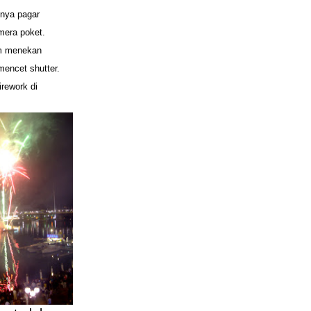
inya pagar
mera poket.
am menekan
mencet shutter.
irework di