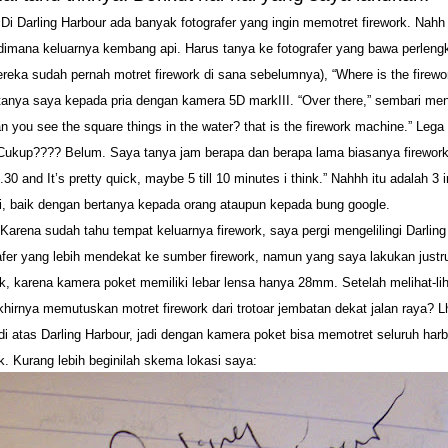
.
Di Darling Harbour ada banyak fotografer yang ingin memotret firework. Nahh 
dimana keluarnya kembang api. Harus tanya ke fotografer yang bawa perleng
eka sudah pernah motret firework di sana sebelumnya), “Where is the firewor
tanya saya kepada pria dengan kamera 5D markIII. “Over there,” sembari me
n you see the square things in the water? that is the firework machine.” Leg
Cukup???? Belum. Saya tanya jam berapa dan berapa lama biasanya fireworkn
30 and It’s pretty quick, maybe 5 till 10 minutes i think.” Nahhh itu adalah 3
i, baik dengan bertanya kepada orang ataupun kepada bung google.
Karena sudah tahu tempat keluarnya firework, saya pergi mengelilingi Darling
fer yang lebih mendekat ke sumber firework, namun yang saya lakukan justr
k, karena kamera poket memiliki lebar lensa hanya 28mm. Setelah melihat-liha
akhirnya memutuskan motret firework dari trotoar jembatan dekat jalan raya? L
di atas Darling Harbour, jadi dengan kamera poket bisa memotret seluruh har
k. Kurang lebih beginilah skema lokasi saya: