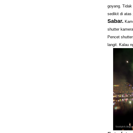
goyang. Tidak 
sedikit di ata
Sabar.
Kamer
shutter kamera
Pencet shutter
langit. Kalau n