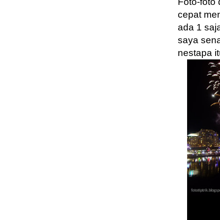
Foto-foto
cepat me
ada 1 saj
saya sena
nestapa 