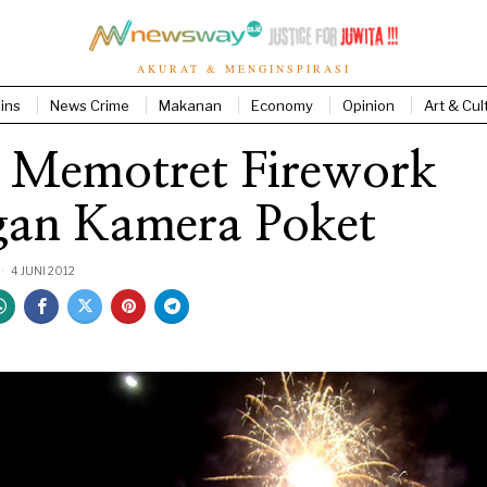
AKURAT & MENGINSPIRASI
ins
News Crime
Makanan
Economy
Opinion
Art & Cul
s Memotret Firework
gan Kamera Poket
4 JUNI 2012