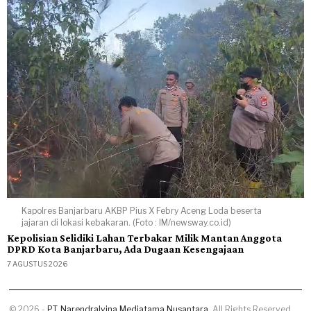
Kapolres Banjarbaru AKBP Pius X Febry Aceng Loda beserta
jajaran di lokasi kebakaran. (Foto : IM/newsway.co.id)
Kepolisian Selidiki Lahan Terbakar Milik Mantan Anggota
DPRD Kota Banjarbaru, Ada Dugaan Kesengajaan
7 AGUSTUS 2026
©
2026
-
PT. Narendralvina Mediatama Nusantara.
All Rights Reserved.