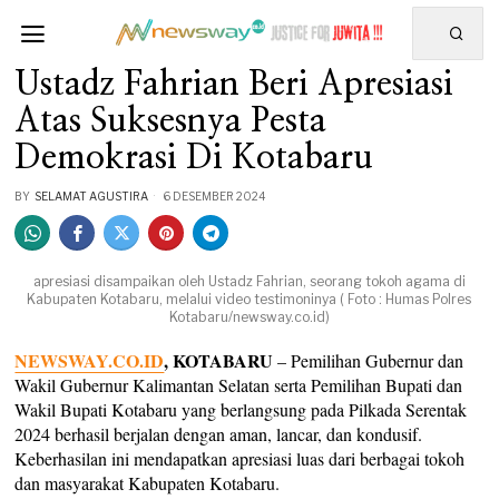
Ustadz Fahrian Beri Apresiasi
Atas Suksesnya Pesta
Demokrasi Di Kotabaru
BY
SELAMAT AGUSTIRA
6 DESEMBER 2024
apresiasi disampaikan oleh Ustadz Fahrian, seorang tokoh agama di
Kabupaten Kotabaru, melalui video testimoninya ( Foto : Humas Polres
Kotabaru/newsway.co.id)
NEWSWAY.CO.ID
, KOTABARU
– Pemilihan Gubernur dan
Wakil Gubernur Kalimantan Selatan serta Pemilihan Bupati dan
Wakil Bupati Kotabaru yang berlangsung pada Pilkada Serentak
2024 berhasil berjalan dengan aman, lancar, dan kondusif.
Keberhasilan ini mendapatkan apresiasi luas dari berbagai tokoh
dan masyarakat Kabupaten Kotabaru.