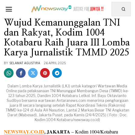
Wujud Kemanunggalan TNI
dan Rakyat, Kodim 1004
Kotabaru Raih Juara III Lomba
Karya Jurnalistik TMMD 2025
BY
SELAMAT AGUSTIRA
26 APRIL 2025
Dalam Lomba Karya Jurnalistik (LKJ) untuk kategori Wartawan Media
Online pada pelaksanaan TNI Manunggal Membangun Desa (TMMD) ke-
123 tahun 2025, Dandim 1004 Kotabaru Letkol. Inf. Bayu Oktavianto
Sudibyo bersama wartawan Antaranews.com menerima penghargaan
juara III secara langsung setelah Rapat Koordinasi Teknis (Rakornis)
TMMD ke-124 di Aula AH Nasution, Lantai 2 Markas Besar TNI Angkatan
Darat (Mabesad), Jakarta Pusat, pada Kamis (24/4/2025) ( Foto : Doc.
Kodim 1004 Kotabaru/newsway.co.id)
NEWSWAY.CO.ID
, JAKARTA
– Kodim 1004/Kotabaru