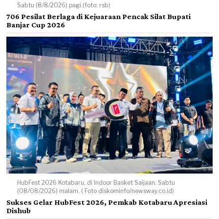
Sabtu (8/8/2026) pagi.(foto: rsb)
706 Pesilat Berlaga di Kejuaraan Pencak Silat Bupati
Banjar Cup 2026
HubFest 2026 Kotabaru, di Indoor Basket Saijaan, Sabtu
(08/08/2026) malam. ( Foto diskominfo/newsway.co.id)
Sukses Gelar HubFest 2026, Pemkab Kotabaru Apresiasi
Dishub