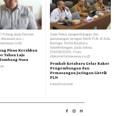
D Pulang pisau Herman
Gelar Rakor pengembangan dan
 diwawancara. (
pemasangan jaringan listrik PLN, di Aula
newsway.co.id)
Bamega, Setda Kotabaru,
Sebelimbingan, pada Selasa
ang Pisau Kerahkan
(04/08/2026). ( Foto
r Tahan Laju
diskominfo/newsway.co.id)
 Tumbang Nusa
Pemkab Kotabaru Gelar Rakor
026
Pengembangan dan
Pemasangan Jaringan Listrik
PLN
5 AGUSTUS 2026