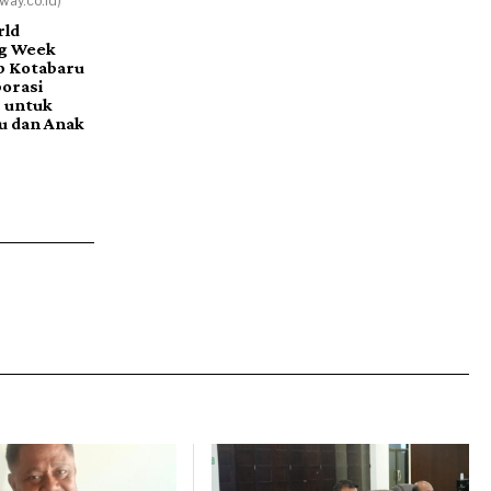
ay.co.id)
rld
ng Week
b Kotabaru
orasi
r untuk
u dan Anak