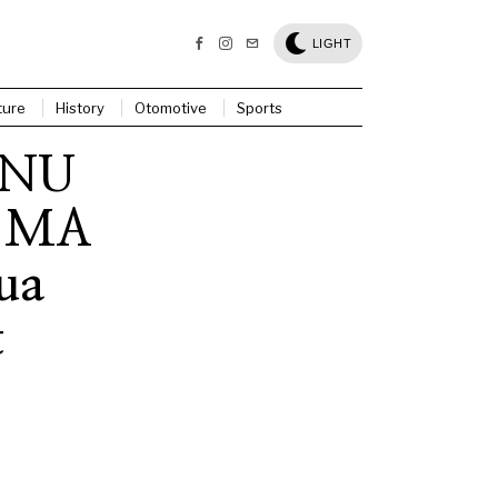
LIGHT
ture
History
Otomotive
Sports
CNU
, MA
ua
t