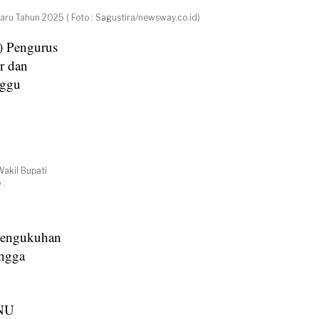
ru Tahun 2025 ( Foto : Sagustira/newsway.co.id)
) Pengurus
r dan
nggu
akil Bupati
 :
 pengukuhan
ingga
CNU