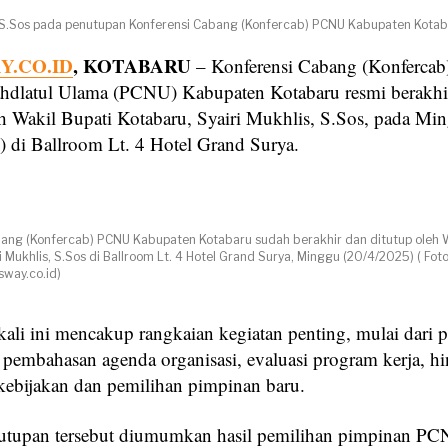
 S.Sos pada penutupan Konferensi Cabang (Konfercab) PCNU Kabupaten Kotaba
.CO.ID
, KOTABARU
– Konferensi Cabang (Konfercab
dlatul Ulama (PCNU) Kabupaten Kotabaru resmi berakhi
eh Wakil Bupati Kotabaru, Syairi Mukhlis, S.Sos, pada Mi
) di Ballroom Lt. 4 Hotel Grand Surya.
ang (Konfercab) PCNU Kabupaten Kotabaru sudah berakhir dan ditutup oleh W
 Mukhlis, S.Sos di Ballroom Lt. 4 Hotel Grand Surya, Minggu (20/4/2025) ( Foto
way.co.id)
kali ini mencakup rangkaian kegiatan penting, mulai dari
mbahasan agenda organisasi, evaluasi program kerja, h
kebijakan dan pemilihan pimpinan baru.
utupan tersebut diumumkan hasil pemilihan pimpinan P