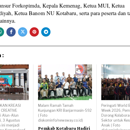
unsur Forkopimda, Kepala Kemenag, Ketua MUI, Ketua
ah, Ketua Banom NU Kotabaru, serta para peserta dan 
ainnya.
 :
EKAN KREASI
Malam Ramah Tamah
Peringati World 
 CREATIVE
Kunjungan KRI Banjarmasin-592
Week 2026, Pem
 Alun-Alun
( Foto
Dorong Kolaboras
i, 3 Agustus
diskominfo/newsway.co.id)
Sektor untuk Kes
 ini menjadi
Anak ( Foto
Pemkab Kotabaru Hadiri