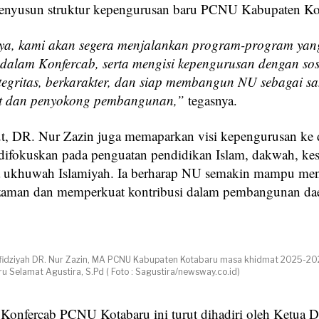
enyusun struktur kepengurusan baru PCNU Kabupaten Ko
ya, kami akan segera menjalankan program-program yang
 dalam Konfercab, serta mengisi kepengurusan dengan so
tegritas, berkarakter, dan siap membangun NU sebagai s
t dan penyokong pembangunan,”
tegasnya.
ut, DR. Nur Zazin juga memaparkan visi kepengurusan ke 
difokuskan pada penguatan pendidikan Islam, dakwah, kes
rta ukhuwah Islamiyah. Ia berharap NU semakin mampu me
zaman dan memperkuat kontribusi dalam pembangunan da
nfidziyah DR. Nur Zazin, MA PCNU Kabupaten Kotabaru masa khidmat 2025-2
u Selamat Agustira, S.Pd ( Foto : Sagustira/newsway.co.id)
Konfercab PCNU Kotabaru ini turut dihadiri oleh Ketua