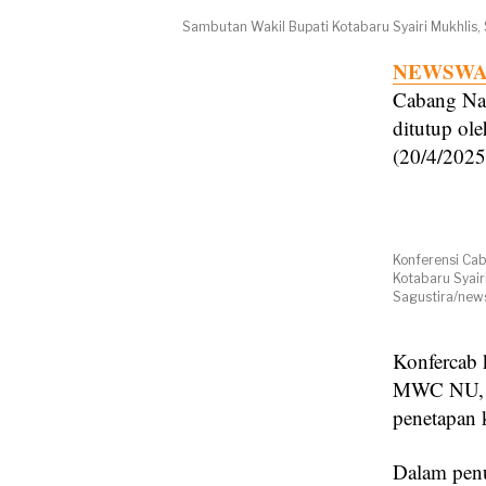
Sambutan Wakil Bupati Kotabaru Syairi Mukhlis,
NEWSWAY
Cabang Nah
ditutup ol
(20/4/2025
Konferensi Cab
Kotabaru Syairi
Sagustira/news
Konfercab 
MWC NU, pe
penetapan 
Dalam pen