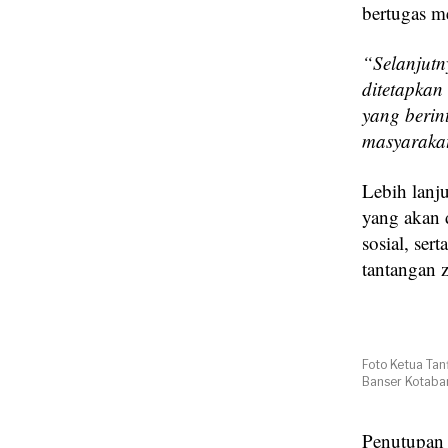
bertugas m
“Selanjutn
ditetapkan
yang berin
masyaraka
Lebih lanj
yang akan 
sosial, se
tantangan 
Foto Ketua Ta
Banser Kotabar
Penutupan 