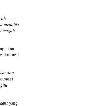
wah
a memiliki
i tengah
ampaikan
ra kultural
kat dan
ampingi
gitu
matur yang