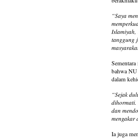
berakhlaku
“Saya meng
memperkuat
Islamiyah,
tanggung 
masyaraka
Sementara 
bahwa NU ti
dalam kehi
“Sejak dul
dihormati.
dan mendo
mengakar d
Ia juga men