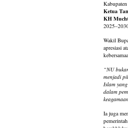
Kabupaten
Ketua Tan
KH Muchta
2025–2030
Wakil Bupa
apresiasi 
kebersamaa
“NU bukan 
menjadi pil
Islam yang
dalam pemb
keagamaan
Ia juga men
pemerintah