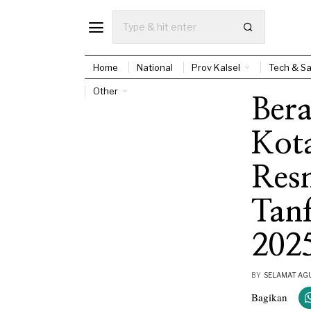
Home
National
Prov Kalsel
Tech & Sa
Other
Ber
Kot
Resm
Tan
202
BY
SELAMAT AG
Bagikan