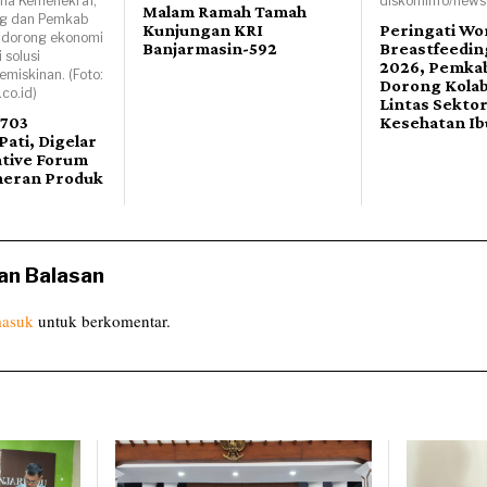
ma Kemenekraf,
diskominfo/newsw
Malam Ramah Tamah
ng dan Pemkab
Kunjungan KRI
Peringati Wo
ndorong ekonomi
Banjarmasin-592
Breastfeedi
 solusi
2026, Pemka
miskinan. (Foto:
Dorong Kolab
co.id)
Lintas Sekto
 703
Kesehatan Ib
ati, Digelar
ative Forum
meran Produk
an Balasan
asuk
untuk berkomentar.