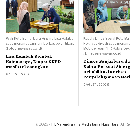
Wali Kota Banjarbaru Hj Erna Lisa Halaby
Kepala Dinas Sosial Kota Ba
saat menandatangani berkas pelantikan.
Rokhyat Riyadi saat menan
(Foto : newsway.co.id)
MoU dengan YPR Kobra pekan
: Dinsos/newsway.co.id)
Lisa Kembali Rombak
Dinsos Banjarbaru d
Kabinetnya, Empat SKPD
Kobra Perkuat Sinerg
Masih Dikosongkan
Rehabilitasi Korban
6 AGUSTUS 2026
Penyalahgunaan Nar
6 AGUSTUS 2026
©
2026
-
PT. Narendralvina Mediatama Nusantara.
All Ri