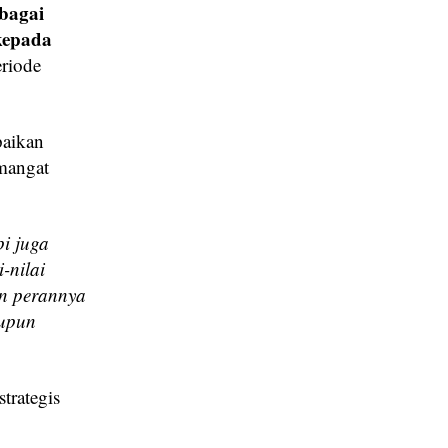
ebagai
kepada
riode
paikan
emangat
i juga
-nilai
an perannya
aupun
trategis