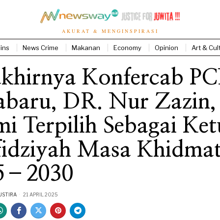
AKURAT & MENGINSPIRASI
ins
News Crime
Makanan
Economy
Opinion
Art & Cul
akhirnya Konfercab P
abaru, DR. Nur Zazin
i Terpilih Sebagai Ket
fidziyah Masa Khidma
5–2030
USTIRA
21 APRIL 2025