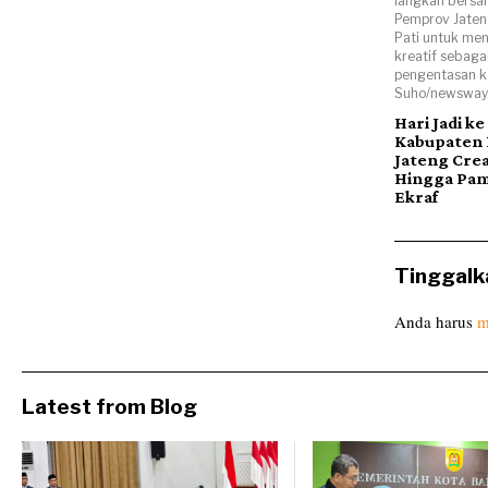
langkah bersa
Pemprov Jate
Pati untuk me
kreatif sebagai
pengentasan ke
Suho/newsway.
Hari Jadi ke
Kabupaten P
Jateng Cre
Hingga Pa
Ekraf
Tinggalk
Anda harus
m
Latest from Blog