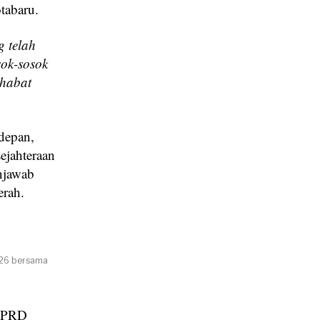
tabaru.
 telah
sok-sosok
ahabat
depan,
ejahteraan
njawab
erah.
026 bersama
 DPRD