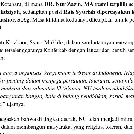
DR. Nur Zazin, MA resmi terpilih s
 Kotabaru, di mana
fidziyah
Rais Syuriah dipercayakan 
, sedangkan posisi
shor, S.Ag.
Masa khidmat keduanya ditetapkan untuk pe
.
ti Kotabaru, Syairi Mukhlis, dalam sambutannya menyam
atas terselenggaranya Konfercab dengan lancar dan penuh s
n.
hanya organisasi keagamaan terbesar di Indonesia, tetap
ar penting dalam menjaga persatuan, toleransi, serta nilai
 moderat dan rahmatan lil ‘alamin. NU telah membuktik
angunan bangsa, baik di bidang pendidikan, sosial, m
,”
ujarnya.
egaskan bahwa di tingkat daerah, NU telah menjadi mitra s
 dalam membangun masyarakat yang religius, toleran, dan