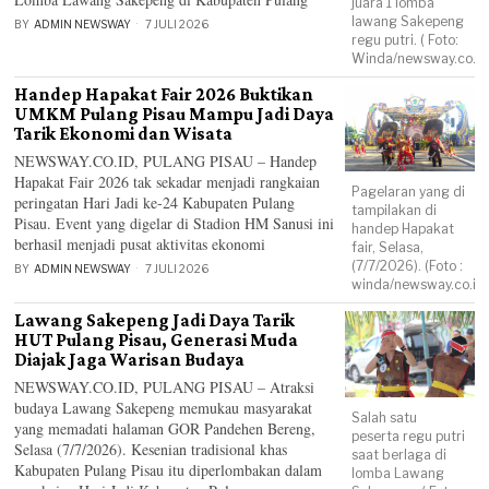
juara 1 lomba
lawang Sakepeng
BY
ADMIN NEWSWAY
7 JULI 2026
regu putri. ( Foto:
Winda/newsway.co.id
Handep Hapakat Fair 2026 Buktikan
UMKM Pulang Pisau Mampu Jadi Daya
Tarik Ekonomi dan Wisata
NEWSWAY.CO.ID, PULANG PISAU – Handep
Hapakat Fair 2026 tak sekadar menjadi rangkaian
Pagelaran yang di
peringatan Hari Jadi ke-24 Kabupaten Pulang
tampilakan di
Pisau. Event yang digelar di Stadion HM Sanusi ini
handep Hapakat
berhasil menjadi pusat aktivitas ekonomi
fair, Selasa,
(7/7/2026). (Foto :
BY
ADMIN NEWSWAY
7 JULI 2026
winda/newsway.co.id
Lawang Sakepeng Jadi Daya Tarik
HUT Pulang Pisau, Generasi Muda
Diajak Jaga Warisan Budaya
NEWSWAY.CO.ID, PULANG PISAU – Atraksi
budaya Lawang Sakepeng memukau masyarakat
Salah satu
yang memadati halaman GOR Pandehen Bereng,
peserta regu putri
Selasa (7/7/2026). Kesenian tradisional khas
saat berlaga di
Kabupaten Pulang Pisau itu diperlombakan dalam
lomba Lawang