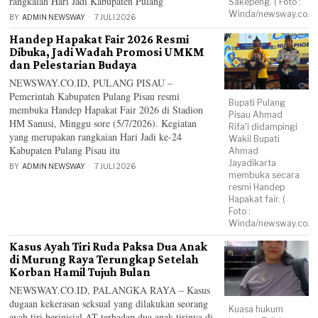
rangkaian Hari Jadi Kabupaten Pulang
Sakepeng. ( Foto :
Winda/newsway.co.id
BY
ADMIN NEWSWAY
7 JULI 2026
Handep Hapakat Fair 2026 Resmi
Dibuka, Jadi Wadah Promosi UMKM
dan Pelestarian Budaya
NEWSWAY.CO.ID, PULANG PISAU –
Pemerintah Kabupaten Pulang Pisau resmi
Bupati Pulang
membuka Handep Hapakat Fair 2026 di Stadion
Pisau Ahmad
HM Sanusi, Minggu sore (5/7/2026). Kegiatan
Rifa'i didampingi
yang merupakan rangkaian Hari Jadi ke-24
Wakil Bupati
Kabupaten Pulang Pisau itu
Ahmad
Jayadikarta
BY
ADMIN NEWSWAY
7 JULI 2026
membuka secara
resmi Handep
Hapakat fair. (
Foto :
Winda/newsway.co.id
Kasus Ayah Tiri Ruda Paksa Dua Anak
di Murung Raya Terungkap Setelah
Korban Hamil Tujuh Bulan
NEWSWAY.CO.ID, PALANGKA RAYA – Kasus
dugaan kekerasan seksual yang dilakukan seorang
Kuasa hukum
ayah tiri berinisial AT terhadap dua anak tirinya di