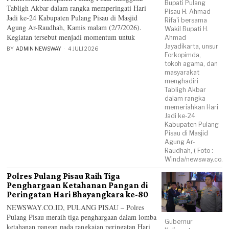
Bupati Pulang
Tabligh Akbar dalam rangka memperingati Hari
Pisau H. Ahmad
Jadi ke-24 Kabupaten Pulang Pisau di Masjid
Rifa'i bersama
Agung Ar-Raudhah, Kamis malam (2/7/2026).
Wakil Bupati H.
Kegiatan tersebut menjadi momentum untuk
Ahmad
Jayadikarta, unsur
BY
ADMIN NEWSWAY
4 JULI 2026
Forkopimda,
tokoh agama, dan
masyarakat
menghadiri
Tabligh Akbar
dalam rangka
memeriahkan Hari
Jadi ke-24
Kabupaten Pulang
Pisau di Masjid
Agung Ar-
Raudhah, ( Foto :
Winda/newsway.co.id
Polres Pulang Pisau Raih Tiga
Penghargaan Ketahanan Pangan di
Peringatan Hari Bhayangkara ke-80
NEWSWAY.CO.ID, PULANG PISAU – Polres
Pulang Pisau meraih tiga penghargaan dalam lomba
Gubernur
ketahanan pangan pada rangkaian peringatan Hari