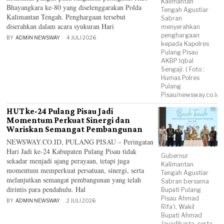
Kalimantan
Bhayangkara ke-80 yang diselenggarakan Polda
Tengah Agustiar
Kalimantan Tengah. Penghargaan tersebut
Sabran
diserahkan dalam acara syukuran Hari
menyerahkan
penghargaan
BY
ADMIN NEWSWAY
4 JULI 2026
kepada Kapolres
Pulang Pisau
AKBP Iqbal
Sengaji. ( Foto :
Humas Polres
Pulang
Pisau/newsway.co.id)
HUT ke-24 Pulang Pisau Jadi
Momentum Perkuat Sinergi dan
Wariskan Semangat Pembangunan
NEWSWAY.CO.ID, PULANG PISAU – Peringatan
Hari Jadi ke-24 Kabupaten Pulang Pisau tidak
Gubernur
sekadar menjadi ajang perayaan, tetapi juga
Kalimantan
momentum memperkuat persatuan, sinergi, serta
Tengah Agustiar
melanjutkan semangat pembangunan yang telah
Sabran bersama
dirintis para pendahulu. Hal
Bupati Pulang
Pisau Ahmad
BY
ADMIN NEWSWAY
2 JULI 2026
Rifa'i, Wakil
Bupati Ahmad
Jayadikarta, serta