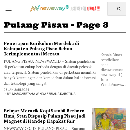
Pulang Pisau
- Page 3
Penerapan Kurikulum Merdeka di
Kabupaten Pulang Pisau Belum
Terimplementasi Merata
Kepala Dinas
pendidikan
PULANG PISAU, NEWSWAY.ID – Sistem pendidikan
saat
di perkotaan cukup berbeda dengan di daerah pelosok
diwawancara
atau terpencil. Sistem pendidikan di perkotaan memiliki
newsway.id (
banyak keuntungan dan kemudahan dalam hal informasi
foto
dan teknologi yang sangat
Winda/newsway.i
23 JANUARI 2024
BY
MARGARETAHA WINDA FEBIANA KAROTINA
Belajar Meracik Kopi Sambil Berburu
Ilmu, Stan Dispusip Pulang Pisau Jadi
Magnet di Handep Hapakat Fair
NEWSWAY.CO.ID, PULANG PISAU – Suasana