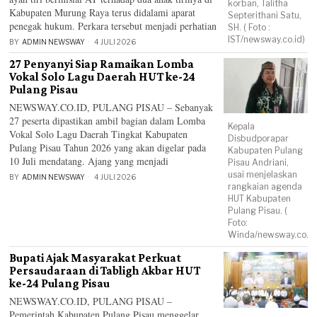
korban, Talitha
Kabupaten Murung Raya terus didalami aparat
Septerithani Satu,
penegak hukum. Perkara tersebut menjadi perhatian
SH. ( Foto :
IST/newsway.co.id)
BY
ADMIN NEWSWAY
4 JULI 2026
27 Penyanyi Siap Ramaikan Lomba
Vokal Solo Lagu Daerah HUT ke-24
Pulang Pisau
NEWSWAY.CO.ID, PULANG PISAU – Sebanyak
27 peserta dipastikan ambil bagian dalam Lomba
Kepala
Vokal Solo Lagu Daerah Tingkat Kabupaten
Disbudporapar
Pulang Pisau Tahun 2026 yang akan digelar pada
Kabupaten Pulang
10 Juli mendatang. Ajang yang menjadi
Pisau Andriani,
usai menjelaskan
BY
ADMIN NEWSWAY
4 JULI 2026
rangkaian agenda
HUT Kabupaten
Pulang Pisau. (
Foto:
Winda/newsway.co.id
Bupati Ajak Masyarakat Perkuat
Persaudaraan di Tabligh Akbar HUT
ke-24 Pulang Pisau
NEWSWAY.CO.ID, PULANG PISAU –
Pemerintah Kabupaten Pulang Pisau menggelar