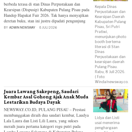
berbeda terasa di stan Dinas Perpustakaan dan
Kepala Dinas
Kearsipan (Dispusip) Kabupaten Pulang Pisau pada
Perpustakaan dan
Handep Hapakat Fair 2026. Tak hanya menyajikan
Kearsipan Daerah
deretan buku, stan ini justru dipadati pengunjung
Kabupaten Pulang
Pisau, Sri Putri
BY
ADMIN NEWSWAY
8 JULI 2026
Pratiwi,
menunjukan photo
booth bertema
literasi di Stan
Dinas
Perpustakaan dan
kearsipan daerah
Pulang Pisau.
Rabu, 8 Juli 2026.
( Foto:
Winda/newsway.co.id
Juara Lawang Sakepeng, Saudari
Kembar Asal Gohong Ajak Anak Muda
Lestarikan Budaya Dayak
NEWSWAY.CO.ID, PULANG PISAU – Prestasi
membanggakan diraih dua saudari kembar, Laudya
Lidya dan Listi
Lala Laura dan Listi Lili Laura, yang sukses
usai menerima
meraih juara pertama kategori regu putri pada
penghargaan
Lomba Lawang Sakepeng di Kabupaten Pulang