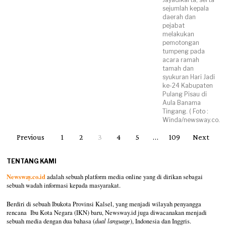
sejumlah kepala
daerah dan
pejabat
melakukan
pemotongan
tumpeng pada
acara ramah
tamah dan
syukuran Hari Jadi
ke-24 Kabupaten
Pulang Pisau di
Aula Banama
Tingang. ( Foto :
Winda/newsway.co.id
Previous
1
2
3
4
5
…
109
Next
TENTANG KAMI
Newsway.co.id
adalah sebuah platform media online yang di dirikan sebagai
sebuah wadah informasi kepada masyarakat.
Berdiri di sebuah Ibukota Provinsi Kalsel, yang menjadi wilayah penyangga
rencana Ibu Kota Negara (IKN) baru, Newsway.id juga diwacanakan menjadi
sebuah media dengan dua bahasa (
dual language
), Indonesia dan Inggris.