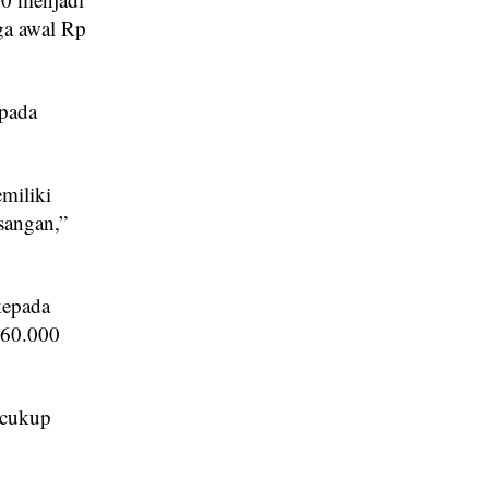
ga awal Rp
epada
miliki
sangan,”
kepada
260.000
 cukup