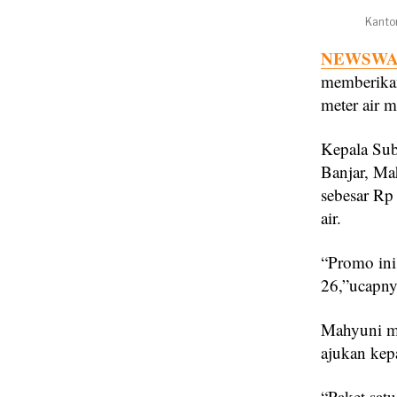
Kanto
NEWSWAY
memberikan
meter air m
Kepala Su
Banjar, Ma
sebesar Rp
air.
“Promo ini
26,”ucapny
Mahyuni me
ajukan kep
“Paket sat