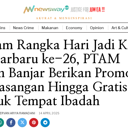
AKURAT & MENGINSPIRASI
ins
News Crime
Makanan
Economy
Opinion
Art & Cul
am Rangka Hari Jadi K
jarbaru ke-26, PTAM
n Banjar Berikan Prom
asangan Hingga Gratis
uk Tempat Ibadah
RVAN ARIYA RAMADANI
14 APRIL 2025