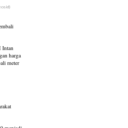
co.id)
embali
 Intan
gan harga
ali meter
rakat
00 menjadi