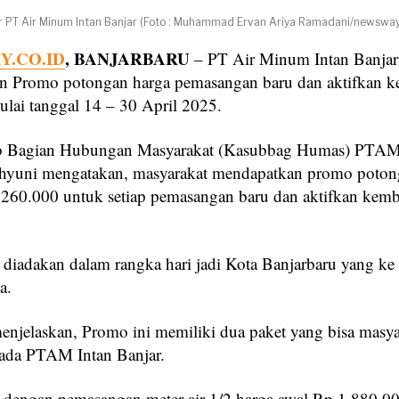
r PT Air Minum Intan Banjar (Foto : Muhammad Ervan Ariya Ramadani/newsway.
.CO.ID
, BANJARBARU
– PT Air Minum Intan Banjar
 Promo potongan harga pemasangan baru dan aktifkan k
ulai tanggal 14 – 30 April 2025.
b Bagian Hubungan Masyarakat (Kasubbag Humas) PTAM
hyuni mengatakan, masyarakat mendapatkan promo poton
 260.000 untuk setiap pemasangan baru dan aktifkan kemb
 diadakan dalam rangka hari jadi Kota Banjarbaru yang ke
a.
njelaskan, Promo ini memiliki dua paket yang bisa masya
ada PTAM Intan Banjar.
u dengan pemasangan meter air 1/2 harga awal Rp 1.880.0