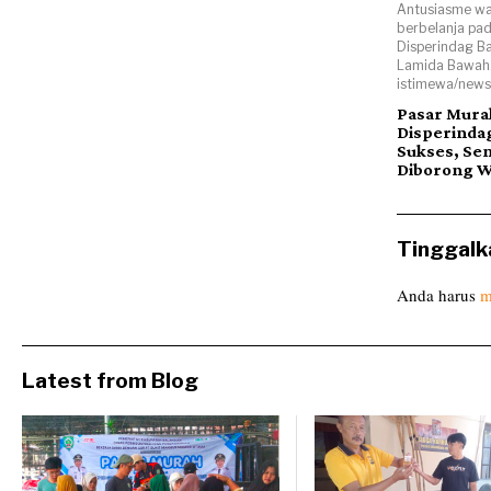
Antusiasme wa
berbelanja pa
Disperindag B
Lamida Bawah.
istimewa/news
Pasar Mura
Disperinda
Sukses, Se
Diborong 
Tinggalk
Anda harus
m
Latest from Blog