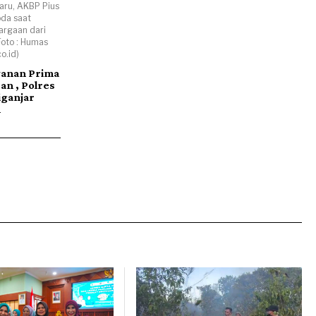
aru, AKBP Pius
oda saat
rgaan dari
Foto : Humas
o.id)
yanan Prima
an , Polres
iganjar
n