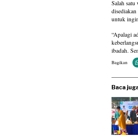
Salah satu
disediaka
untuk ingi
“Apalagi a
keberlangs
ibadah. Se
Bagikan
Baca juga