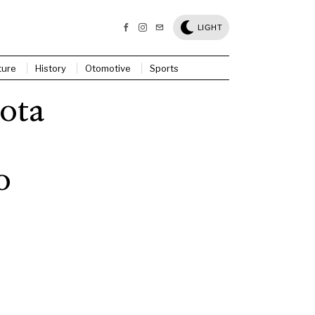
LIGHT
ture
History
Otomotive
Sports
ota
o