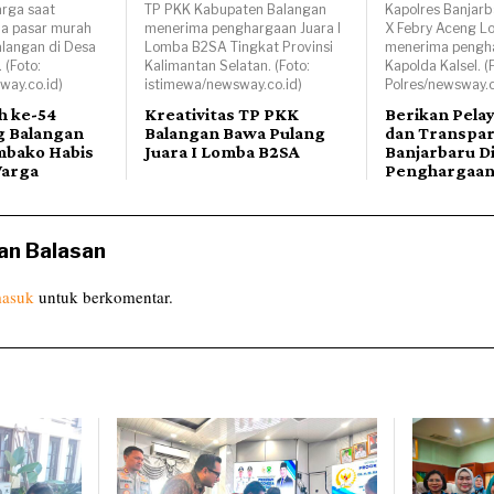
rga saat
TP PKK Kabupaten Balangan
Kapolres Banjarb
da pasar murah
menerima penghargaan Juara I
X Febry Aceng L
alangan di Desa
Lomba B2SA Tingkat Provinsi
menerima pengha
 (Foto:
Kalimantan Selatan. (Foto:
Kapolda Kalsel. (
way.co.id)
istimewa/newsway.co.id)
Polres/newsway.c
h ke-54
Kreativitas TP PKK
Berikan Pela
g Balangan
Balangan Bawa Pulang
dan Transpar
mbako Habis
Juara I Lomba B2SA
Banjarbaru D
Warga
Penghargaa
an Balasan
asuk
untuk berkomentar.