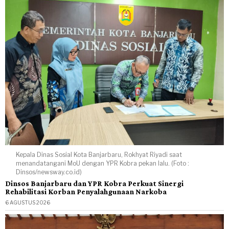
Kepala Dinas Sosial Kota Banjarbaru, Rokhyat Riyadi saat
menandatangani MoU dengan YPR Kobra pekan lalu. (Foto :
Dinsos/newsway.co.id)
Dinsos Banjarbaru dan YPR Kobra Perkuat Sinergi
Rehabilitasi Korban Penyalahgunaan Narkoba
6 AGUSTUS 2026