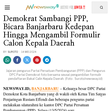
Demokrat Sambangi PPP,
Bicara Banjarbaru Kedepan
Hingga Mengambil Formulir
Calon Kepala Daerah
BY
SUROTO
14 MEI 2024
Jajaran pengurus Partai Persatuan Pembangunan (PPP) dan Pengurus
DPC Partai Demokrat foto bersama seusai pengambilan formulir
pendaftaran Bakal Calin Kepala Daerah. (Foto : Suroto/newsway.id)
NEWSWAY.ID,
BANJARBARU
– Keluarga besar DPC Partai
Demokrat Kota Banjarbaru yang di wakili oleh Ketua Tim Satgas
Penjaringan Rustam Effendi dan beberapa pengurus partai
melakukan silaturahmi ke kantor DPC Partai Persatuan
Pembangunan (PPP), Selasa (13/5/2024) sore.