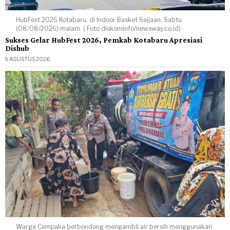
HubFest 2026 Kotabaru, di Indoor Basket Saijaan, Sabtu
(08/08/2026) malam. ( Foto diskominfo/newsway.co.id)
Sukses Gelar HubFest 2026, Pemkab Kotabaru Apresiasi
Dishub
9 AGUSTUS 2026
Warga Cempaka berbondong mengambil air bersih menggunakan