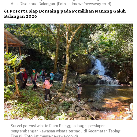
Aula Disdikbud Balangan. (Foto: istimewa/newsway.co.id)
61 Peserta Siap Bersaing pada Pemilihan Nanang Galuh
Balangan 2026
Survei potensi wisata Riam Bainggi sebagai persiapan
pengembangan kawasan wisata terpadu di Kecamatan Tebing
Tinggi. (Foto: istimewa/newsway.co.id)