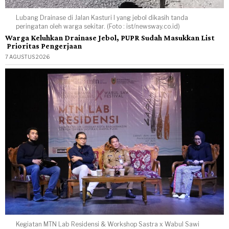
Lubang Drainase di Jalan Kasturi I yang jebol dikasih tanda
peringatan oleh warga sekitar. (Foto : ist/newsway.co.id)
Warga Keluhkan Drainase Jebol, PUPR Sudah Masukkan List
Prioritas Pengerjaan
7 AGUSTUS 2026
Kegiatan MTN Lab Residensi & Workshop Sastra x Wabul Sawi