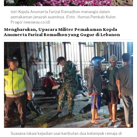
Istri Kopda Anumerta Farizal Romadhon menangis dalam
pemakaman jenazah suaminya. (Foto : Humas Pemkab Kulon
Progo/ newsway.co.id)
Mengharukan, Upacara Militer Pemakaman Kopda
Anumerta Farizal Romadhon yang Gugur di Lebanon
Suasana lokasi kejadian usai keributan dua kelompok remaja di