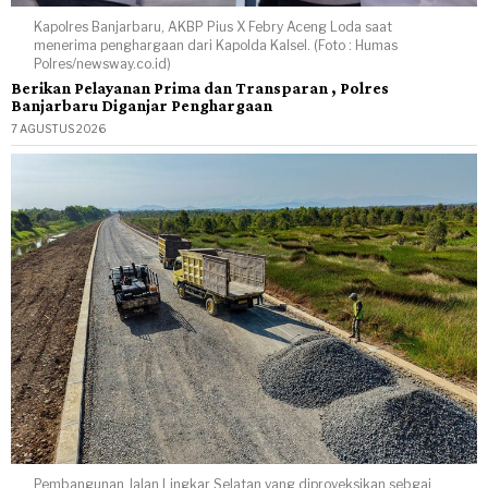
Kapolres Banjarbaru, AKBP Pius X Febry Aceng Loda saat
menerima penghargaan dari Kapolda Kalsel. (Foto : Humas
Polres/newsway.co.id)
Berikan Pelayanan Prima dan Transparan , Polres
Banjarbaru Diganjar Penghargaan
7 AGUSTUS 2026
Pembangunan Jalan Lingkar Selatan yang diproyeksikan sebgai