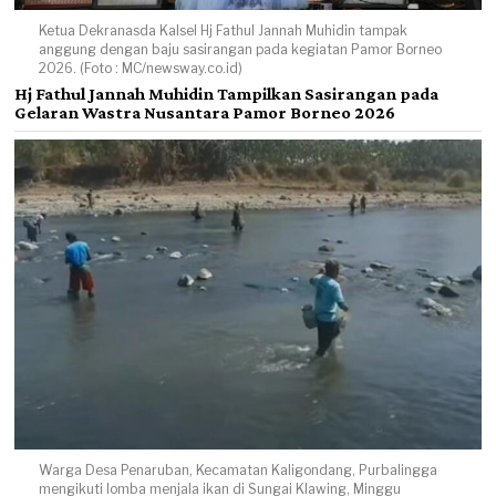
Ketua Dekranasda Kalsel Hj Fathul Jannah Muhidin tampak
anggung dengan baju sasirangan pada kegiatan Pamor Borneo
2026. (Foto : MC/newsway.co.id)
Hj Fathul Jannah Muhidin Tampilkan Sasirangan pada
Gelaran Wastra Nusantara Pamor Borneo 2026
Warga Desa Penaruban, Kecamatan Kaligondang, Purbalingga
mengikuti lomba menjala ikan di Sungai Klawing, Minggu