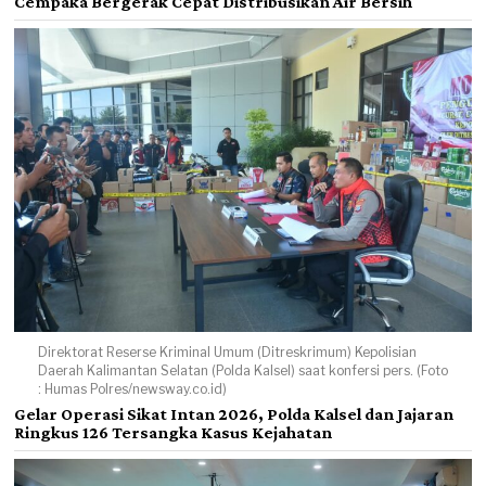
Cempaka Bergerak Cepat Distribusikan Air Bersih
Direktorat Reserse Kriminal Umum (Ditreskrimum) Kepolisian
Daerah Kalimantan Selatan (Polda Kalsel) saat konfersi pers. (Foto
: Humas Polres/newsway.co.id)
Gelar Operasi Sikat Intan 2026, Polda Kalsel dan Jajaran
Ringkus 126 Tersangka Kasus Kejahatan