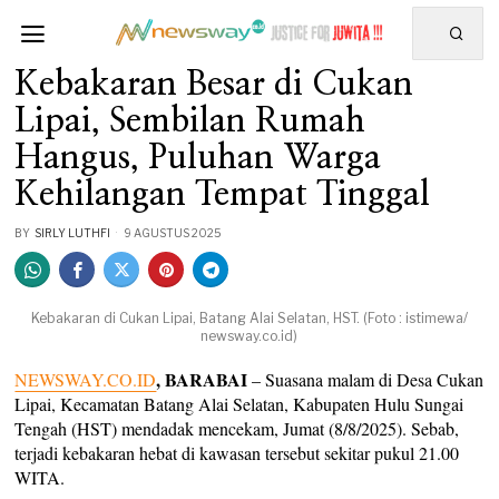
Kebakaran Besar di Cukan
Lipai, Sembilan Rumah
Hangus, Puluhan Warga
Kehilangan Tempat Tinggal
BY
SIRLY LUTHFI
9 AGUSTUS 2025
Kebakaran di Cukan Lipai, Batang Alai Selatan, HST. (Foto : istimewa/
newsway.co.id)
, BARABAI
NEWSWAY.CO.ID
– Suasana malam di Desa Cukan
Lipai, Kecamatan Batang Alai Selatan, Kabupaten Hulu Sungai
Tengah (HST) mendadak mencekam, Jumat (8/8/2025). Sebab,
terjadi kebakaran hebat di kawasan tersebut sekitar pukul 21.00
WITA.