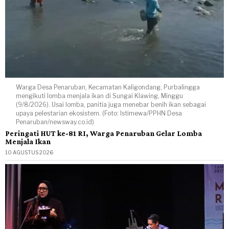
Warga Desa Penaruban, Kecamatan Kaligondang, Purbalingga
mengikuti lomba menjala ikan di Sungai Klawing, Minggu
(9/8/2026). Usai lomba, panitia juga menebar benih ikan sebagai
upaya pelestarian ekosistem. (Foto: Istimewa/PPHN Desa
Penaruban/newsway.co.id)
Peringati HUT ke-81 RI, Warga Penaruban Gelar Lomba
Menjala Ikan
10 AGUSTUS 2026