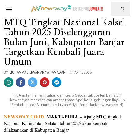
MTQ Tingkat Nasional Kalsel
Tahun 2025 Diselenggaran
Bulan Juni, Kabupaten Banjar
Targetkan Kembali Juara
Umum
BY
MUHAMMAD ERVAN ARIYA RAMADANI
14 APRIL 2025
Plt Asisten Pemerintahan dan Kesra Setda Kabupaten Banjar, H
Ikhwansyah memberikan amanat saat Apel kerja gabungan lingkup
Pemkab (Foto : Muhammad Ervan Ariya Ramadani/newsway.co.id)
NEWSWAY.CO.ID
, MARTAPURA
– Ajang MTQ tingkat
Nasional Kalimantan Selatan tahun 2025 akan kembali
dilaksanakan di Kabupaten Banjar.