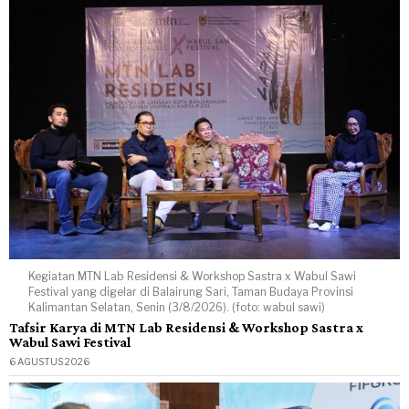
Kegiatan MTN Lab Residensi & Workshop Sastra x Wabul Sawi
Festival yang digelar di Balairung Sari, Taman Budaya Provinsi
Kalimantan Selatan, Senin (3/8/2026). (foto: wabul sawi)
Tafsir Karya di MTN Lab Residensi & Workshop Sastra x
Wabul Sawi Festival
6 AGUSTUS 2026