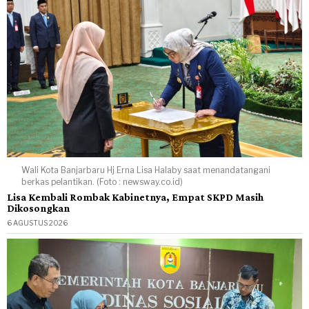
Wali Kota Banjarbaru Hj Erna Lisa Halaby saat menandatangani
berkas pelantikan. (Foto : newsway.co.id)
Lisa Kembali Rombak Kabinetnya, Empat SKPD Masih
Dikosongkan
6 AGUSTUS 2026