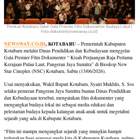
Pemkab Kotabaru Gelar Gala Premier Film Dokumenter Budaya Lokal (
Foto diskominfo/newsway.co.id)
NEWSWAY.CO.ID
, KOTABARU
– Pemerintah Kabupaten
Kotabaru melalui Dinas Pendidikan dan Kebudayaan menggelar
Gala Premier Film Dokumenter “ Kisah Perjuangan Raja Pertama
Kerajaan Pulau Laut, Pangeran Jaya Sumitra” di Bioskop New
Star Cineplex (NSC) Kotabaru, Sabtu (13/06/2026).
Usai menyaksikan, Wakil Bupati Kotabaru, Syairi Mukhlis, S. Sos
selaku pemeran Pangeran Jaya Sumitra buatan Dinas Pendidikan
dan Kebudayaan tersebut, mengatakan film dokumenter yang
mengangkat budaya lokal ini sebagai media edukasi dan
pelestarian budaya kepada kalangan anak-anak untuk megetahui
sejarah yang ada di Kabupate Kotabaru.
“Film ini mampu mengangkat sejarah yang mungkin hampir
terlupakan bagi generasi muda kita di Kabupaten Kotabaru, paling