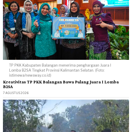
TP PKK Kabupaten Balangan menerima penghargaan Juara I
Lomba B2SA Tingkat Provinsi Kalimantan Selatan. (Foto:
istimewa/newsway.co.id)
Kreativitas TP PKK Balangan Bawa Pulang Juara I Lomba
B2SA
7 AGUSTUS 2026