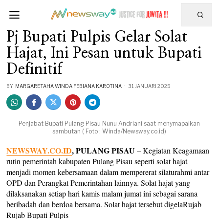
Pj Bupati Pulpis Gelar Solat
Hajat, Ini Pesan untuk Bupati
Definitif
BY
MARGARETAHA WINDA FEBIANA KAROTINA
31 JANUARI 2025
Penjabat Bupati Pulang Pisau Nunu Andriani saat menymapaikan
sambutan ( Foto : Winda/Newsway.co.id)
NEWSWAY.CO.ID
, PULANG PISAU
– Kegiatan Keagamaan
rutin pemerintah kabupaten Pulang Pisau seperti solat hajat
menjadi momen kebersamaan dalam mempererat silaturahmi antar
OPD dan Perangkat Pemerintahan lainnya. Solat hajat yang
dilaksanakan setiap hari kamis malam jumat ini sebagai sarana
beribadah dan berdoa bersama. Solat hajat tersebut digelaRujab
Rujab Bupati Pulpis