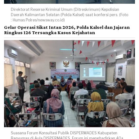
Direktorat Reserse Kriminal Umum (Ditreskrimum) Kepolisian
Daerah Kalimantan Selatan (Polda Kalsel) saat konfersi pers. (Foto
: Humas Polres/newsway.co.id)
Gelar Operasi Sikat Intan 2026, Polda Kalsel dan Jajaran
Ringkus 126 Tersangka Kasus Kejahatan
Suasana Forum Konsultasi Publik DISPERMADES Kabupaten
Banyumas di Aula DISPERMADES. Forum ini menghadirkan 40+