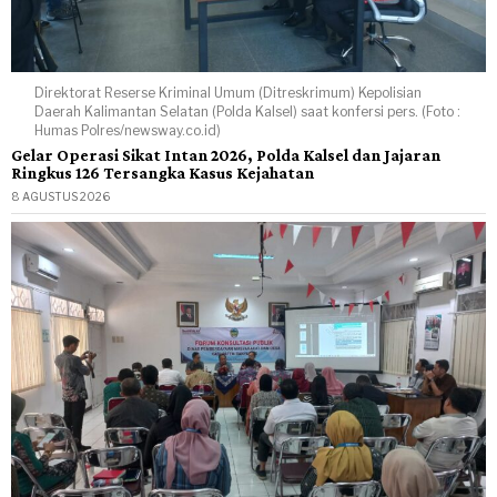
Direktorat Reserse Kriminal Umum (Ditreskrimum) Kepolisian
Daerah Kalimantan Selatan (Polda Kalsel) saat konfersi pers. (Foto :
Humas Polres/newsway.co.id)
Gelar Operasi Sikat Intan 2026, Polda Kalsel dan Jajaran
Ringkus 126 Tersangka Kasus Kejahatan
8 AGUSTUS 2026