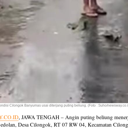
ondisi Cilongok Banyumas usai diterjang puting beliung. (Foto : Suho/newsway.co.i
.CO.ID
, JAWA TENGAH – Angin puting beliung mener
edolan, Desa Cilongok, RT 07 RW 04, Kecamatan Cilong