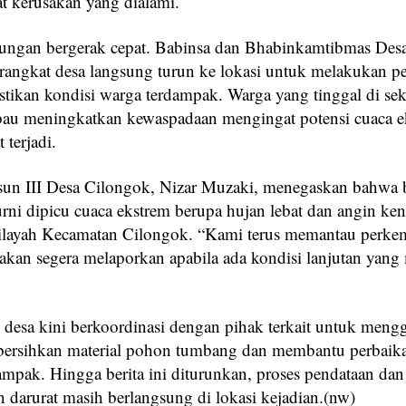
at kerusakan yang dialami.
ungan bergerak cepat. Babinsa dan Bhabinkamtibmas Des
rangkat desa langsung turun ke lokasi untuk melakukan p
stikan kondisi warga terdampak. Warga yang tinggal di se
bau meningkatkan kewaspadaan mengingat potensi cuaca e
 terjadi.
un III Desa Cilongok, Nizar Muzaki, menegaskan bahwa 
urni dipicu cuaca ekstrem berupa hujan lebat dan angin ke
ilayah Kecamatan Cilongok. “Kami terus memantau perk
 akan segera melaporkan apabila ada kondisi lanjutan yang
 desa kini berkoordinasi dengan pihak terkait untuk mengg
ersihkan material pohon tumbang dan membantu perbaik
ampak. Hingga berita ini diturunkan, proses pendataan dan
 darurat masih berlangsung di lokasi kejadian.(nw)