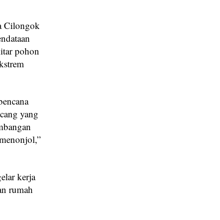
a Cilongok
endataan
kitar pohon
kstrem
bencana
ncang yang
embangan
 menonjol,”
elar kerja
an rumah