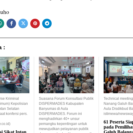
Suho
 :
rse Kriminal
Suasana Forum Konsultasi Publik
Technical meeting
imum) Kepolisian
DISPERMADES Kabupaten
Nanang Galuh Bal
tan Selatan
Banyumas di Aula
Aula Disdikbud Ba
aat konfersi pers.
DISPERMADES. Forum ini
istimewa/newsway.
menghadirkan 40+ unsur
61 Peserta Sia
.co.id)
pemangku kepentingan untuk
pada Pemilih
mewujudkan pelayanan publik
i Sikat Intan
Galuh Balang