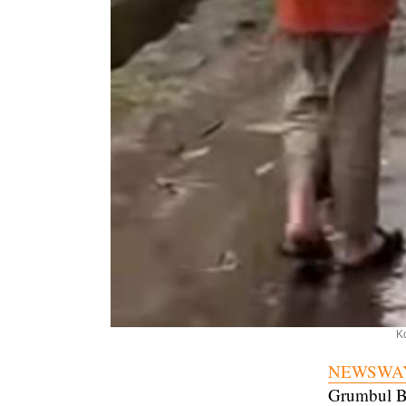
K
NEWSWAY
Grumbul B