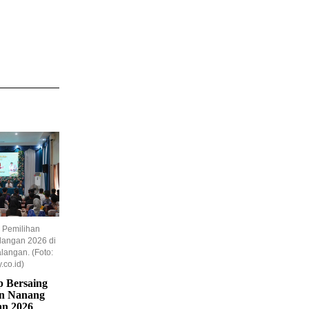
 Pemilihan
angan 2026 di
langan. (Foto:
co.id)
p Bersaing
an Nanang
an 2026