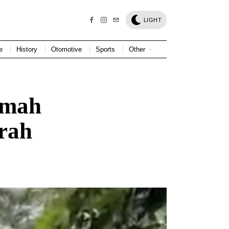
LIGHT
e
History
Otomotive
Sports
Other
umah
rah