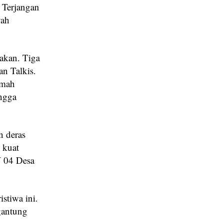
 Terjangan
yah
akan. Tiga
an Talkis.
umah
ingga
n deras
 kuat
W 04 Desa
stiwa ini.
rgantung