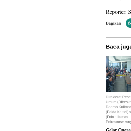
Reporter: 
Bagikan
Baca juga
Direktorat Rese
Umum (Ditreskr
Daerah Kaliman
(Polda Kalsel) s
(Foto : Humas
Polres/newsway
Gelar Operas