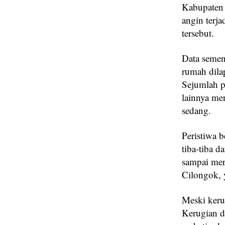
Kabupaten 
angin terja
tersebut.
Data semen
rumah dila
Sejumlah 
lainnya me
sedang.
Peristiwa 
tiba-tiba d
sampai me
Cilongok, 
Meski kerus
Kerugian di