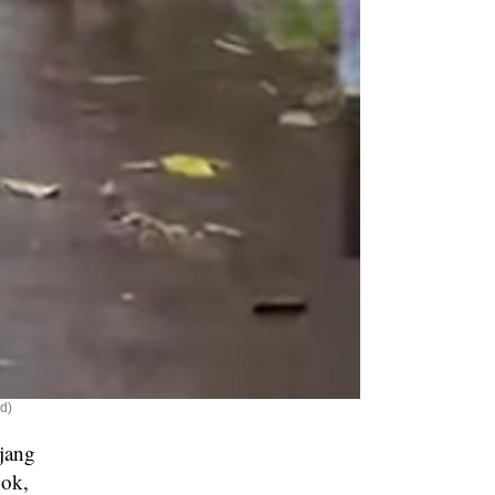
d)
jang
ok,