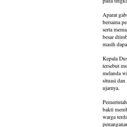
pada tingk
Aparat gab
bersama pe
serta mema
besar diim
masih dapat
Kepala Dus
tersebut m
melanda w
situasi dan
ujarnya.
Pemerintah
bakti memb
warga terd
penanganan