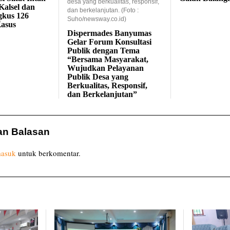
desa yang berkualitas, responsif,
Kalsel dan
dan berkelanjutan. (Foto :
gkus 126
Suho/newsway.co.id)
asus
Dispermades Banyumas
Gelar Forum Konsultasi
Publik dengan Tema
“Bersama Masyarakat,
Wujudkan Pelayanan
Publik Desa yang
Berkualitas, Responsif,
dan Berkelanjutan”
an Balasan
asuk
untuk berkomentar.