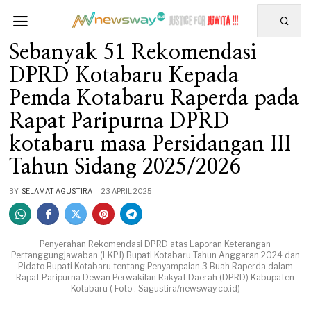
Sebanyak 51 Rekomendasi
DPRD Kotabaru Kepada
Pemda Kotabaru Raperda pada
Rapat Paripurna DPRD
kotabaru masa Persidangan III
Tahun Sidang 2025/2026
BY
SELAMAT AGUSTIRA
23 APRIL 2025
Penyerahan Rekomendasi DPRD atas Laporan Keterangan
Pertanggungjawaban (LKPJ) Bupati Kotabaru Tahun Anggaran 2024 dan
Pidato Bupati Kotabaru tentang Penyampaian 3 Buah Raperda dalam
Rapat Paripurna Dewan Perwakilan Rakyat Daerah (DPRD) Kabupaten
Kotabaru ( Foto : Sagustira/newsway.co.id)