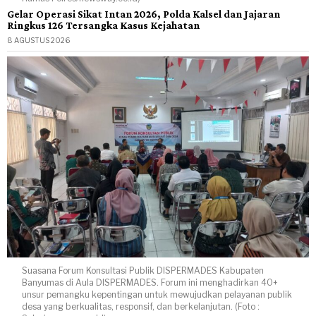
Gelar Operasi Sikat Intan 2026, Polda Kalsel dan Jajaran
Ringkus 126 Tersangka Kasus Kejahatan
8 AGUSTUS 2026
Suasana Forum Konsultasi Publik DISPERMADES Kabupaten
Banyumas di Aula DISPERMADES. Forum ini menghadirkan 40+
unsur pemangku kepentingan untuk mewujudkan pelayanan publik
desa yang berkualitas, responsif, dan berkelanjutan. (Foto :