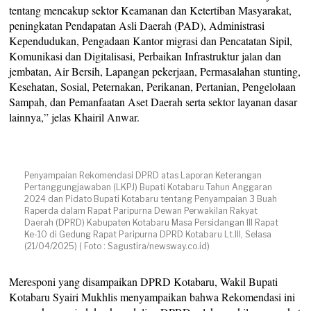
tentang mencakup sektor Keamanan dan Ketertiban Masyarakat,
peningkatan Pendapatan Asli Daerah (PAD), Administrasi
Kependudukan, Pengadaan Kantor migrasi dan Pencatatan Sipil,
Komunikasi dan Digitalisasi, Perbaikan Infrastruktur jalan dan
jembatan, Air Bersih, Lapangan pekerjaan, Permasalahan stunting,
Kesehatan, Sosial, Peternakan, Perikanan, Pertanian, Pengelolaan
Sampah, dan Pemanfaatan Aset Daerah serta sektor layanan dasar
lainnya,” jelas Khairil Anwar.
Penyampaian Rekomendasi DPRD atas Laporan Keterangan
Pertanggungjawaban (LKPJ) Bupati Kotabaru Tahun Anggaran
2024 dan Pidato Bupati Kotabaru tentang Penyampaian 3 Buah
Raperda dalam Rapat Paripurna Dewan Perwakilan Rakyat
Daerah (DPRD) Kabupaten Kotabaru Masa Persidangan III Rapat
Ke-10 di Gedung Rapat Paripurna DPRD Kotabaru Lt.III, Selasa
(21/04/2025) ( Foto : Sagustira/newsway.co.id)
Meresponi yang disampaikan DPRD Kotabaru, Wakil Bupati
Kotabaru Syairi Mukhlis menyampaikan bahwa Rekomendasi ini