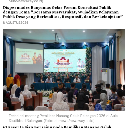
Suho/newsway.co.id)
Dispermades Banyumas Gelar Forum Konsultasi Publik
dengan Tema “Bersama Masyarakat, Wujudkan Pelayanan
Publik Desa yang Berkualitas, Responsif, dan Berkelanjutan”
8 AGUSTUS 2026
Technical meeting Pemilihan Nanang Galuh Balangan 2026 di Aula
Disdikbud Balangan. (Foto: istimewa/newsway.co.id)
61 Peserta Siap Bersaing pada Pemilihan Nanang Galuh