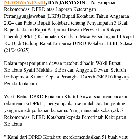
NEWSWAY.CO.ID
, BANJARMASIN
– Penyampaian
Rekomendasi DPRD atas Laporan Keterangan
Pertanggungjawaban (LKPJ) Bupati Kotabaru Tahun Anggaran
2024 dan Pidato Bupati Kotabaru tentang Penyampaian 3 Buah
Raperda dalam Rapat Paripurna Dewan Perwakilan Rakyat
Daerah (DPRD) Kabupaten Kotabaru Masa Persidangan III Rapat
Ke-10 di Gedung Rapat Paripurna DPRD Kotabaru Lt.III, Selasa
(21/04/2025).
Dalam rapat paripurna dewan tersebut dihadiri Wakil Bupati
Kotabaru Syairi Mukhlis, S.Sos dan Anggota Dewan, Seluruh
Forkopimda, Satuan Kepala Perangkat Daerah (SKPD) lingkup
Pemda Kotabaru.
Wakil Ketua DPRD Kotabaru Khairil Anwar saat membacakan
rekomendasi DPRD, menyampaikan sejumlah catatan penting
yang menjadi perhatian bersama. Yang mana ada sebanyak 51
Rekomendasi DPRD Kotabaru kepada Pemerintah Kabupaten
Kotabaru.
” Kami dari DPRD Kotabaru merekomendasikan 51 buah yaitu