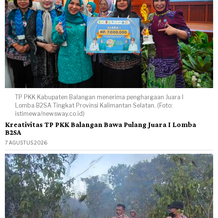
TP PKK Kabupaten Balangan menerima penghargaan Juara I
Lomba B2SA Tingkat Provinsi Kalimantan Selatan. (Foto:
istimewa/newsway.co.id)
Kreativitas TP PKK Balangan Bawa Pulang Juara I Lomba
B2SA
7 AGUSTUS 2026