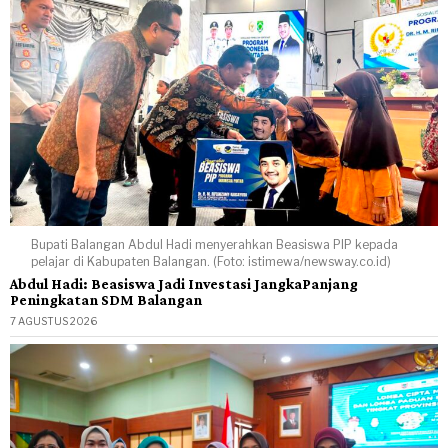
Bupati Balangan Abdul Hadi menyerahkan Beasiswa PIP kepada
pelajar di Kabupaten Balangan. (Foto: istimewa/newsway.co.id)
Abdul Hadi: Beasiswa Jadi Investasi JangkaPanjang
Peningkatan SDM Balangan
7 AGUSTUS 2026