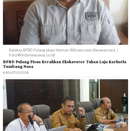
Kalaksa BPBD Pulang pisau Herman Wibowo usai diwawancara. (
Foto/Winda/newsway.co.id)
BPBD Pulang Pisau Kerahkan Ekskavator Tahan Laju Karhutla
Tumbang Nusa
6 AGUSTUS 2026