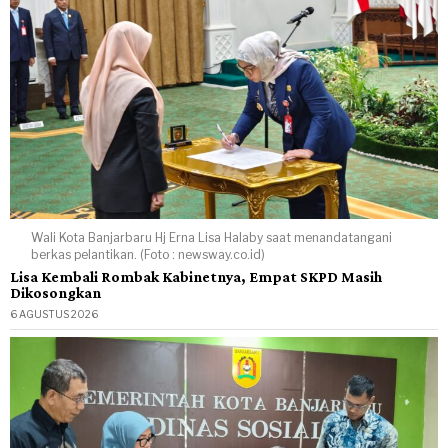
Wali Kota Banjarbaru Hj Erna Lisa Halaby saat menandatangani
berkas pelantikan. (Foto : newsway.co.id)
Lisa Kembali Rombak Kabinetnya, Empat SKPD Masih
Dikosongkan
6 AGUSTUS 2026