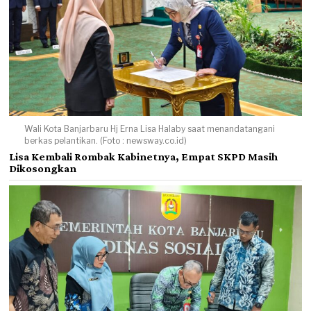
Wali Kota Banjarbaru Hj Erna Lisa Halaby saat menandatangani
berkas pelantikan. (Foto : newsway.co.id)
Lisa Kembali Rombak Kabinetnya, Empat SKPD Masih
Dikosongkan