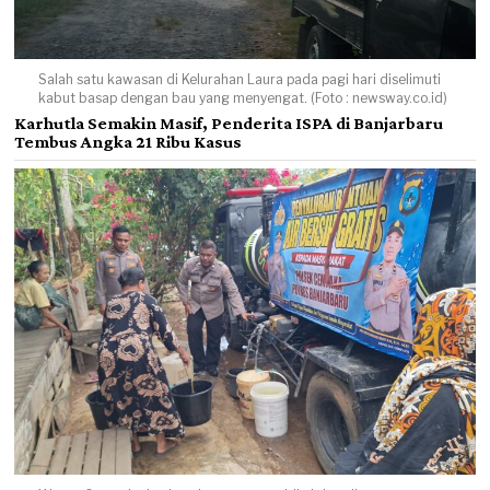
Salah satu kawasan di Kelurahan Laura pada pagi hari diselimuti
kabut basap dengan bau yang menyengat. (Foto : newsway.co.id)
Karhutla Semakin Masif, Penderita ISPA di Banjarbaru
Tembus Angka 21 Ribu Kasus