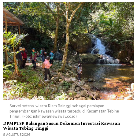
Survei potensi wisata Riam Bainggi sebagai persiapan
pengembangan kawasan wisata terpadu di Kecamatan Tebing
Tinggi. (Foto: istimewa/newsway.co.id)
DPMPTSP Balangan Susun Dokumen Investasi Kawasan
Wisata Tebing Tinggi
8 AGUSTUS 2026