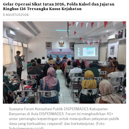
Gelar Operasi Sikat Intan 2026, Polda Kalsel dan Jajaran
Ringkus 126 Tersangka Kasus Kejahatan
8 AGUSTUS 2026
Suasana Forum Konsultasi Publik DISPERMADES Kabupaten
Banyumas di Aula DISPERMADES. Forum ini menghadirkan 40+
unsur pemangku kepentingan untuk mewujudkan pelayanan publik
desa yang berkualitas, responsif, dan berkelanjutan. (Foto :
Suho/newsway.co.id)