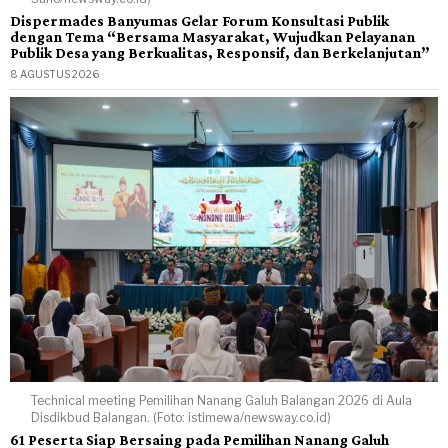
Dispermades Banyumas Gelar Forum Konsultasi Publik
dengan Tema “Bersama Masyarakat, Wujudkan Pelayanan
Publik Desa yang Berkualitas, Responsif, dan Berkelanjutan”
8 AGUSTUS 2026
Technical meeting Pemilihan Nanang Galuh Balangan 2026 di Aula
Disdikbud Balangan. (Foto: istimewa/newsway.co.id)
61 Peserta Siap Bersaing pada Pemilihan Nanang Galuh