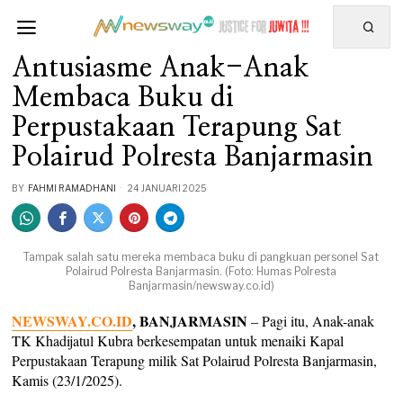
Antusiasme Anak-Anak
Membaca Buku di
Perpustakaan Terapung Sat
Polairud Polresta Banjarmasin
BY
FAHMI RAMADHANI
24 JANUARI 2025
Tampak salah satu mereka membaca buku di pangkuan personel Sat
Polairud Polresta Banjarmasin. (Foto: Humas Polresta
Banjarmasin/newsway.co.id)
NEWSWAY.CO.ID
, BANJARMASIN
– Pagi itu, Anak-anak
TK Khadijatul Kubra berkesempatan untuk menaiki Kapal
Perpustakaan Terapung milik Sat Polairud Polresta Banjarmasin,
Kamis (23/1/2025).