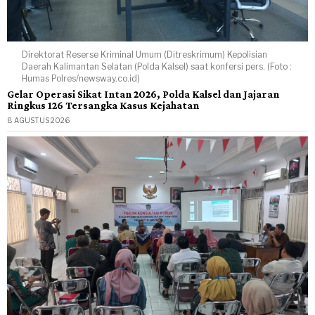
Direktorat Reserse Kriminal Umum (Ditreskrimum) Kepolisian
Daerah Kalimantan Selatan (Polda Kalsel) saat konfersi pers. (Foto :
Humas Polres/newsway.co.id)
Gelar Operasi Sikat Intan 2026, Polda Kalsel dan Jajaran
Ringkus 126 Tersangka Kasus Kejahatan
8 AGUSTUS 2026