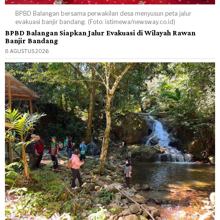
BPBD Balangan bersama perwakilan desa menyusun peta jalur
evakuasi banjir bandang. (Foto: istimewa/newsway.co.id)
BPBD Balangan Siapkan Jalur Evakuasi di Wilayah Rawan
Banjir Bandang
8 AGUSTUS 2026