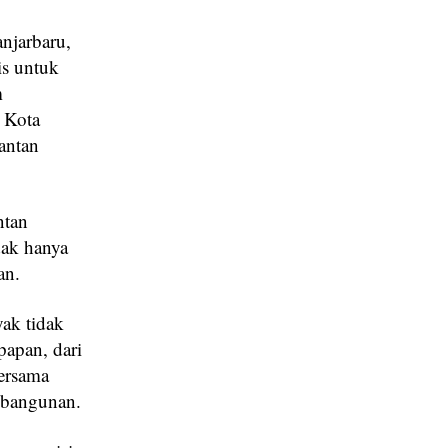
anjarbaru,
is untuk
m
 Kota
antan
ntan
dak hanya
an.
ak tidak
papan, dari
ersama
mbangunan.