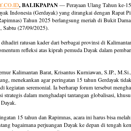
, BALIKPAPAN
.CO.ID
— Perayaan Ulang Tahun ke-15
ak Indonesia (Gerdayak) yang dirangkai dengan Rapat P
Rapimnas) Tahun 2025 berlangsung meriah di Bukit Damai
, Sabtu (27/09/2025).
dihadiri ratusan kader dari berbagai provinsi di Kalimantan
omentum refleksi atas kiprah pemuda Dayak dalam pemba
rnur Kalimantan Barat, Krisantus Kurniawan, S.IP., M.Si.
sung, menekankan agar peringatan 15 tahun Gerdayak tidak
di kegiatan seremonial. Ia berharap forum tersebut mengha
i strategis dalam menghadapi tantangan globalisasi, khusu
 Dayak.
ringatan 15 tahun dan Rapimnas, acara ini harus bisa melah
ntang bagaimana perjuangan Dayak ke depan di tengah ke