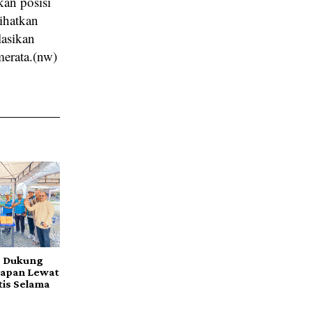
an posisi
ihatkan
lasikan
merata.(nw)
s Dukung
apan Lewat
tis Selama