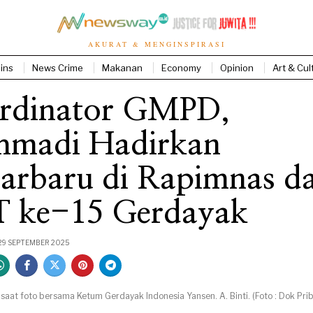
AKURAT & MENGINSPIRASI
ins
News Crime
Makanan
Economy
Opinion
Art & Cul
rdinator GMPD,
hmadi Hadirkan
jarbaru di Rapimnas d
 ke-15 Gerdayak
29 SEPTEMBER 2025
aat foto bersama Ketum Gerdayak Indonesia Yansen. A. Binti. (Foto : Dok Pri