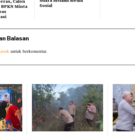
Suara Melalui Media
eras, Calon
Sosial
 BPKN Minta
bas
asi
an Balasan
asuk
untuk berkomentar.