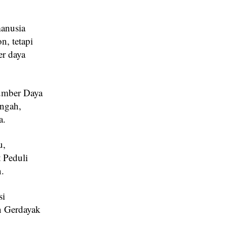
anusia
, tetapi
r daya
Sumber Daya
engah,
a.
u,
 Peduli
.
si
n Gerdayak