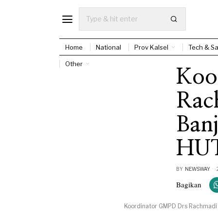
Home
National
Prov Kalsel
Tech & Sa
Other
Koo
Rac
Ban
HUT
BY
NEWSWAY
Bagikan
Koordinator GMPD Drs Rachmadi s