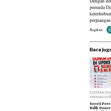
Dengan dem
pemuda Day
keterhubun
perjuangan
Bagikan
Baca juga
ILUSTRASI (Fot
newsway.co.id
Soroti Poten
Balik Donor