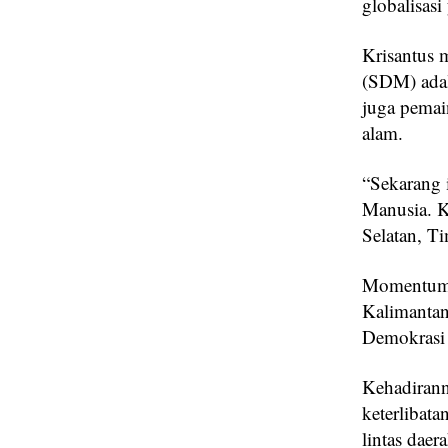
globalisasi
Krisantus 
(SDM) adal
juga pemai
alam.
“Sekarang 
Manusia. K
Selatan, Ti
Momentum i
Kalimantan
Demokrasi 
Kehadirann
keterlibat
lintas daera