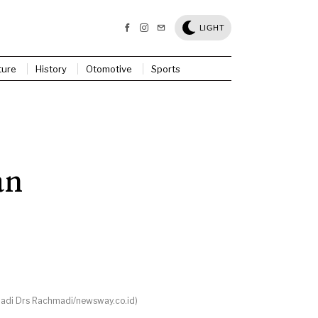
LIGHT
ture
History
Otomotive
Sports
an
badi Drs Rachmadi/newsway.co.id)