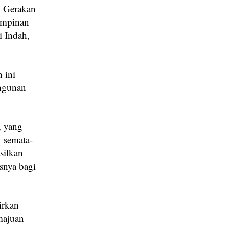
 Gerakan
impinan
 Indah,
 ini
ngunan
, yang
 semata-
silkan
snya bagi
irkan
majuan