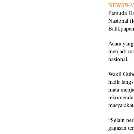
NEWSWAY
Pemuda Day
Nasional (
Balikpapan
Acara yang 
menjadi m
nasional.
Wakil Gube
hadir lang
mata menja
rekomendas
masyarakat
“Selain pe
gagasan te