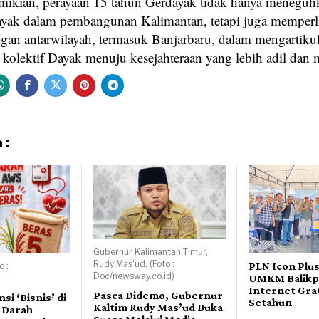
ikian, perayaan 15 tahun Gerdayak tidak hanya meneguhk
ak dalam pembangunan Kalimantan, tetapi juga memperl
gan antarwilayah, termasuk Banjarbaru, dalam mengartiku
 kolektif Dayak menuju kesejahteraan yang lebih adil dan 
 :
Gubernur Kalimantan Timur,
Rudy Mas'ud. (Foto :
PLN Icon Plu
o :
Doc/newsway.co.id)
UMKM Balikp
)
Internet Gra
Pasca Didemo, Gubernur
si ‘Bisnis’ di
Setahun
Kaltim Rudy Mas’ud Buka
 Darah