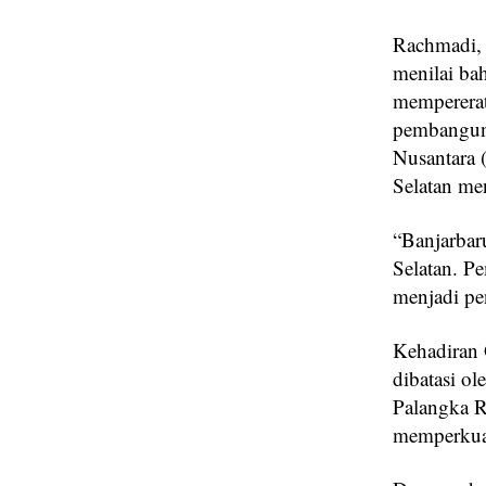
Rachmadi, 
menilai ba
mempererat
pembanguna
Nusantara 
Selatan me
“Banjarbaru
Selatan. P
menjadi pe
Kehadiran
dibatasi ol
Palangka R
memperkua