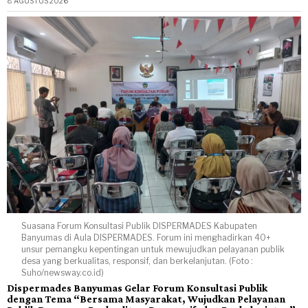
8 AGUSTUS 2026
Suasana Forum Konsultasi Publik DISPERMADES Kabupaten
Banyumas di Aula DISPERMADES. Forum ini menghadirkan 40+
unsur pemangku kepentingan untuk mewujudkan pelayanan publik
desa yang berkualitas, responsif, dan berkelanjutan. (Foto :
Suho/newsway.co.id)
Dispermades Banyumas Gelar Forum Konsultasi Publik
dengan Tema “Bersama Masyarakat, Wujudkan Pelayanan