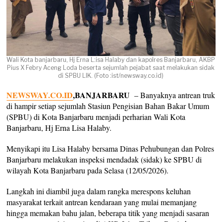
Wali Kota banjarbaru, Hj Erna L:isa Halaby dan kapolres Banjarbaru, AKBP
Pius X Febry Aceng Loda beserta sejumlah pejabat saat melakukan sidak
di SPBU LIK. (Foto :ist/newsway.co.id)
NEWSWAY.CO.ID
,BANJARBARU
– Banyaknya antrean truk
di hampir setiap sejumlah Stasiun Pengisian Bahan Bakar Umum
(SPBU) di Kota Banjarbaru menjadi perharian Wali Kota
Banjarbaru, Hj Erna Lisa Halaby.
Menyikapi itu Lisa Halaby bersama Dinas Pehubungan dan Polres
Banjarbaru melakukan inspeksi mendadak (sidak) ke SPBU di
wilayah Kota Banjarbaru pada Selasa (12/05/2026).
Langkah ini diambil juga dalam rangka merespons keluhan
masyarakat terkait antrean kendaraan yang mulai memanjang
hingga memakan bahu jalan, beberapa titik yang menjadi sasaran