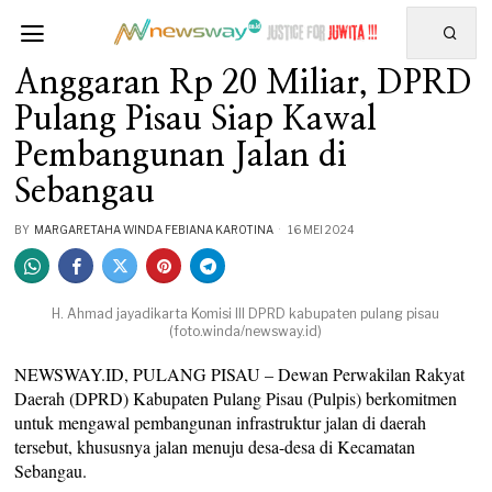
Anggaran Rp 20 Miliar, DPRD
Pulang Pisau Siap Kawal
Pembangunan Jalan di
Sebangau
BY
MARGARETAHA WINDA FEBIANA KAROTINA
16 MEI 2024
H. Ahmad jayadikarta Komisi III DPRD kabupaten pulang pisau
(foto.winda/newsway.id)
NEWSWAY.ID, PULANG PISAU – Dewan Perwakilan Rakyat
Daerah (DPRD) Kabupaten Pulang Pisau (Pulpis) berkomitmen
untuk mengawal pembangunan infrastruktur jalan di daerah
tersebut, khususnya jalan menuju desa-desa di Kecamatan
Sebangau.