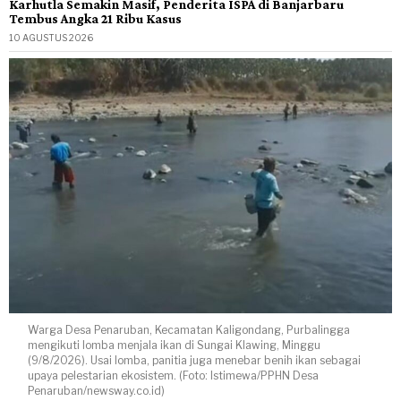
Karhutla Semakin Masif, Penderita ISPA di Banjarbaru
Tembus Angka 21 Ribu Kasus
10 AGUSTUS 2026
Warga Desa Penaruban, Kecamatan Kaligondang, Purbalingga
mengikuti lomba menjala ikan di Sungai Klawing, Minggu
(9/8/2026). Usai lomba, panitia juga menebar benih ikan sebagai
upaya pelestarian ekosistem. (Foto: Istimewa/PPHN Desa
Penaruban/newsway.co.id)