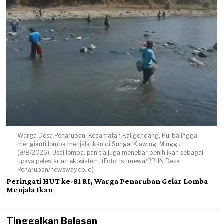
Warga Desa Penaruban, Kecamatan Kaligondang, Purbalingga
mengikuti lomba menjala ikan di Sungai Klawing, Minggu
(9/8/2026). Usai lomba, panitia juga menebar benih ikan sebagai
upaya pelestarian ekosistem. (Foto: Istimewa/PPHN Desa
Penaruban/newsway.co.id)
Peringati HUT ke-81 RI, Warga Penaruban Gelar Lomba
Menjala Ikan
Tinggalkan Balasan