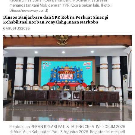
Kepala Dinas Sosial Kota Banjarbaru, Rokhyat Riyadi saat
menandatangani MoU dengan YPR Kobra pekan lalu. (Foto :
Dinsos/newsway.co.id)
Dinsos Banjarbaru dan YPR Kobra Perkuat Sinergi
Rehabilitasi Korban Penyalahgunaan Narkoba
6 AGUSTUS 2026
Pembukaan PEKAN KREASI PATI & JATENG CREATIVE FORUM 2026
di Alun-Alun Kabupaten Pati, 3 Agustus 2026. Kegiatan ini menjadi