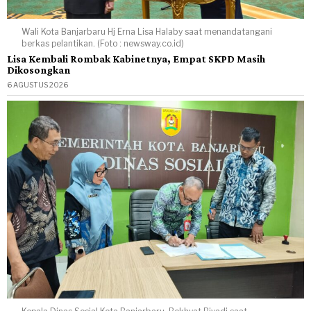
Wali Kota Banjarbaru Hj Erna Lisa Halaby saat menandatangani
berkas pelantikan. (Foto : newsway.co.id)
Lisa Kembali Rombak Kabinetnya, Empat SKPD Masih
Dikosongkan
6 AGUSTUS 2026