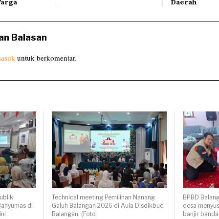
Warga
Daerah
an Balasan
asuk
untuk berkomentar.
ublik
Technical meeting Pemilihan Nanang
BPBD Balang
anyumas di
Galuh Balangan 2026 di Aula Disdikbud
desa menyusu
ni
Balangan. (Foto:
banjir banda