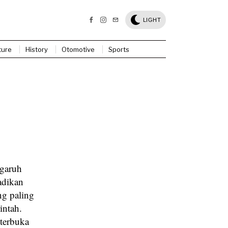
LIGHT
ture
History
Otomotive
Sports
ngaruh
jadikan
ng paling
intah.
 terbuka