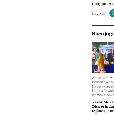
dengan goo
Bagikan
Baca juga
Antusiasme wa
berbelanja pa
Disperindag B
Lamida Bawah.
istimewa/news
Pasar Mura
Disperinda
Sukses, Se