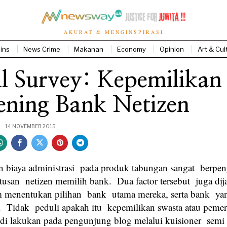
AKURAT & MENGINSPIRASI
ins
News Crime
Makanan
Economy
Opinion
Art & Cul
l Survey: Kepemilikan
ening Bank Netizen
14 NOVEMBER 2015
dan biaya administrasi pada produk tabungan sangat berpe
usan netizen memilih bank. Dua factor tersebut juga di
m menentukan pilihan bank utama mereka, serta bank ya
. Tidak peduli apakah itu kepemilikan swasta atau pemer
 di lakukan pada pengunjung blog melalui kuisioner semi