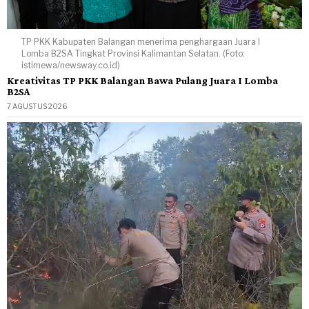
TP PKK Kabupaten Balangan menerima penghargaan Juara I
Lomba B2SA Tingkat Provinsi Kalimantan Selatan. (Foto:
istimewa/newsway.co.id)
Kreativitas TP PKK Balangan Bawa Pulang Juara I Lomba
B2SA
7 AGUSTUS 2026