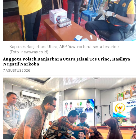
Kapolsek Banjarbaru Utara, AKP Yuwono turut serta tes urine.
(Foto : newsway.co.id)
Anggota Polsek Banjarbaru Utara Jalani Tes Urine, Hasilnya
Negatif Narkoba
7 AGUSTUS 2026