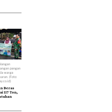
alangan
dangan pangan
da warga
ran. (Foto:
y.co.id)
n Beras
i 117 Ton,
utuhan