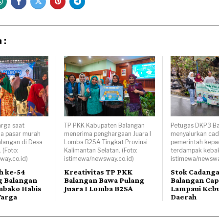
 :
rga saat
TP PKK Kabupaten Balangan
Petugas DKP3 B
da pasar murah
menerima penghargaan Juara I
menyalurkan ca
alangan di Desa
Lomba B2SA Tingkat Provinsi
pemerintah kepa
 (Foto:
Kalimantan Selatan. (Foto:
terdampak kebaka
way.co.id)
istimewa/newsway.co.id)
istimewa/newswa
h ke-54
Kreativitas TP PKK
Stok Cadanga
g Balangan
Balangan Bawa Pulang
Balangan Capa
mbako Habis
Juara I Lomba B2SA
Lampaui Keb
Warga
Daerah