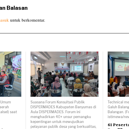
an Balasan
asuk
untuk berkomentar.
al Umum
Suasana Forum Konsultasi Publik
Technical m
Daerah
DISPERMADES Kabupaten Banyumas di
Galuh Balang
alsel) saat
Aula DISPERMADES. Forum ini
Balangan. (F
menghadirkan 40+ unsur pemangku
istimewa/ne
kepentingan untuk mewujudkan
61 Pesert
pelayanan publik desa yang berkualitas,