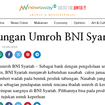
AKURAT & MENGINSPIRASI
ins
News Crime
Makanan
Economy
Opinion
Art & Cul
ungan Umroh BNI Syar
23 JULI 2014
mroh BNI Syariah – Sebagai bank dengan pengelolaan se
lam, BNI Syariah menjawab kebutuhan nasabah calon jam
mberi wadah pada bentuk produk tabungan. Nasabah yan
n sebagian pendapatan untuk rencana ibadah umroh di ke
impan uangnya di BNI Syariah. Pilihannya bisa pada pro
tujukan untuk keperluan