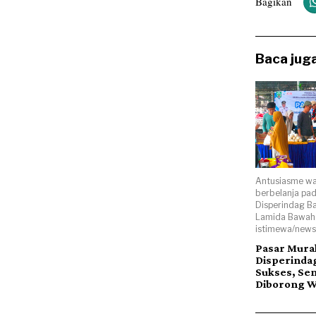
Bagikan
Baca juga
Antusiasme wa
berbelanja pa
Disperindag B
Lamida Bawah.
istimewa/news
Pasar Mura
Disperinda
Sukses, Se
Diborong 