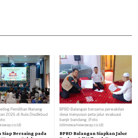
eeting Pemilihan Nanang
BPBD Balangan bersama perwakilan
an 2026 di Aula Disdikbud
desa menyusun peta jalur evakuasi
oto:
banjir bandang. (Foto:
wsway.co.id)
istimewa/newsway.co.id)
a Siap Bersaing pada
BPBD Balangan Siapkan Jalur