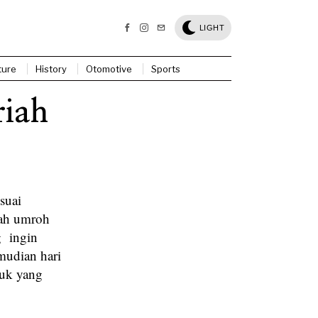
LIGHT
ture
History
Otomotive
Sports
iah
suai
aah umroh
g ingin
mudian hari
duk yang