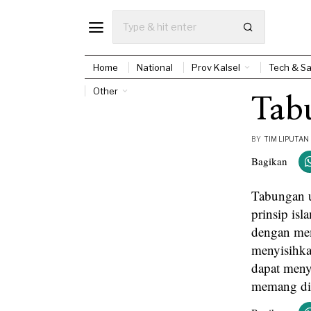
Home
National
Prov Kalsel
Tech & Sa
Other
Tab
BY
TIM LIPUTAN
Bagikan
Tabungan u
prinsip is
dengan me
menyisihka
dapat meny
memang di 