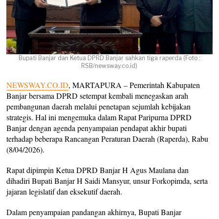
Bupati Banjar dan Ketua DPRD Banjar sahkan tiga raperda (Foto :
RSB/newsway.co.id)
NEWSWAY.CO.ID
, MARTAPURA – Pemerintah Kabupaten
Banjar bersama DPRD setempat kembali menegaskan arah
pembangunan daerah melalui penetapan sejumlah kebijakan
strategis. Hal ini mengemuka dalam Rapat Paripurna DPRD
Banjar dengan agenda penyampaian pendapat akhir bupati
terhadap beberapa Rancangan Peraturan Daerah (Raperda), Rabu
(8/04/2026).
Rapat dipimpin Ketua DPRD Banjar H Agus Maulana dan
dihadiri Bupati Banjar H Saidi Mansyur, unsur Forkopimda, serta
jajaran legislatif dan eksekutif daerah.
Dalam penyampaian pandangan akhirnya, Bupati Banjar