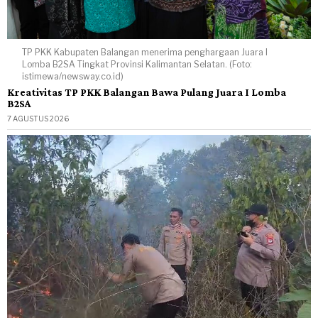
TP PKK Kabupaten Balangan menerima penghargaan Juara I
Lomba B2SA Tingkat Provinsi Kalimantan Selatan. (Foto:
istimewa/newsway.co.id)
Kreativitas TP PKK Balangan Bawa Pulang Juara I Lomba
B2SA
7 AGUSTUS 2026