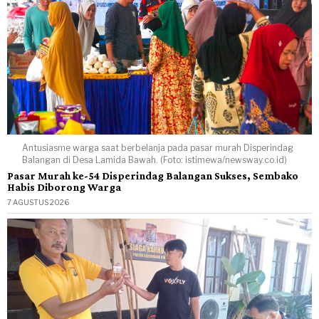
Antusiasme warga saat berbelanja pada pasar murah Disperindag
Balangan di Desa Lamida Bawah. (Foto: istimewa/newsway.co.id)
Pasar Murah ke-54 Disperindag Balangan Sukses, Sembako
Habis Diborong Warga
7 AGUSTUS 2026