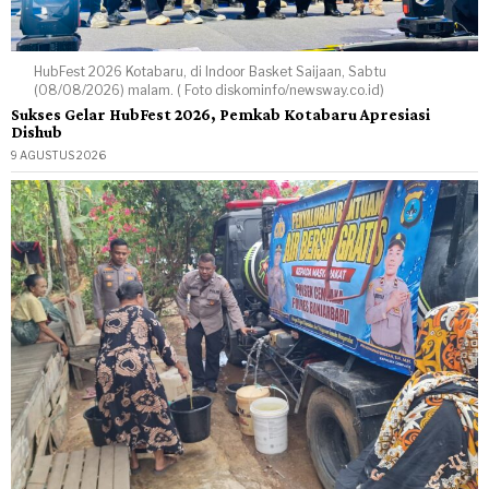
HubFest 2026 Kotabaru, di Indoor Basket Saijaan, Sabtu
(08/08/2026) malam. ( Foto diskominfo/newsway.co.id)
Sukses Gelar HubFest 2026, Pemkab Kotabaru Apresiasi
Dishub
9 AGUSTUS 2026