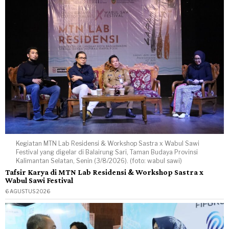
Kegiatan MTN Lab Residensi & Workshop Sastra x Wabul Sawi
Festival yang digelar di Balairung Sari, Taman Budaya Provinsi
Kalimantan Selatan, Senin (3/8/2026). (foto: wabul sawi)
Tafsir Karya di MTN Lab Residensi & Workshop Sastra x
Wabul Sawi Festival
6 AGUSTUS 2026