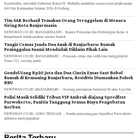
Syarifuddin, mewakili Gubernur Kalsel H. Muhidin membuka secara resmi pelaksanaan
Job Fair Kalimantan Selatan 2026 di Gedung
Tim SAR Berhasil Temukan Orang Ternggelam di Menara
Siring Kota Banjarmasin
NEWSWAY.CO.ID, BANJARMASIN – Kantor Pencarian dan Pertolongan Kelas A
Banjarmasin melaksanakan operasi Search
Tangis Cemas Janda Dua Anak di Banjarbaru: Rumah
Peninggalan Suami Mendadak Diklaim Pihak Lain
NEWSWAY.CO.ID, BANJARBARU – Perasaan cemas dan sedih kini menggelayuti
Nana (32), seorang janda
Gondol Uang Rp20 Juta dan Dua Cincin Emas Saat Bobol
Rumah di Kemuning Banjarbaru, Residivis Diamankan Polsek
BBU
NEWSWAY.CO.ID, BANJARBARU – Seorang perempuan berinisial M alias Liya bin
Polisi Masih Selidiki Tribun VIP Ambruk diajang Speedfest
Purwokerto, Panitia Tanggung Semua Biaya Pengobatan
Korban
NEWSWAY.CO.ID, JAWA TENGAH – Panitia penyelenggara Speedfest Purwokerto
akhirnya menyampaikan
Berita Terbaru