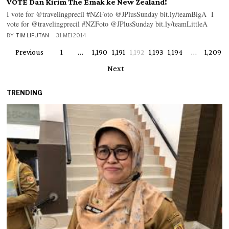
VOTE Dan Kirim The Emak ke New Zealand!
I vote for @travelingprecil #NZFoto @JPlusSunday bit.ly/teamBigA I
vote for @travelingprecil #NZFoto @JPlusSunday bit.ly/teamLittleA
BY
TIM LIPUTAN
31 MEI 2014
Previous
1
…
1,190
1,191
1,192
1,193
1,194
…
1,209
Next
TRENDING