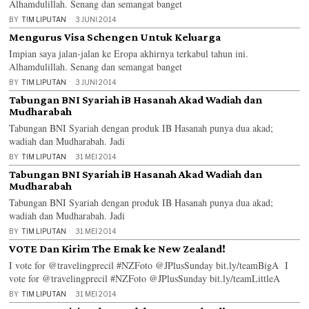
Alhamdulillah. Senang dan semangat banget
BY
TIM LIPUTAN
3 JUNI 2014
Mengurus Visa Schengen Untuk Keluarga
Impian saya jalan-jalan ke Eropa akhirnya terkabul tahun ini.
Alhamdulillah. Senang dan semangat banget
BY
TIM LIPUTAN
3 JUNI 2014
Tabungan BNI Syariah iB Hasanah Akad Wadiah dan
Mudharabah
Tabungan BNI Syariah dengan produk IB Hasanah punya dua akad;
wadiah dan Mudharabah. Jadi
BY
TIM LIPUTAN
31 MEI 2014
Tabungan BNI Syariah iB Hasanah Akad Wadiah dan
Mudharabah
Tabungan BNI Syariah dengan produk IB Hasanah punya dua akad;
wadiah dan Mudharabah. Jadi
BY
TIM LIPUTAN
31 MEI 2014
VOTE Dan Kirim The Emak ke New Zealand!
I vote for @travelingprecil #NZFoto @JPlusSunday bit.ly/teamBigA I
vote for @travelingprecil #NZFoto @JPlusSunday bit.ly/teamLittleA
BY
TIM LIPUTAN
31 MEI 2014