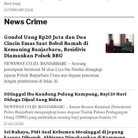
desa yang
15 FEBRUARI 2026
News Crime
Gondol Uang Rp20 Juta dan Dua
Cincin Emas Saat Bobol Rumah di
Kemuning Banjarbaru, Residivis
Diamankan Polsek BBU
NEWSWAY.CO.ID, BANJARBARU – Seorang
perempuan berinisial M alias Liya bin Nurdin ditangkap
jajaran Polsek Banjarbaru Utara atas dugaan pencurian
dengan pemberatan di Jalan Al
Ditinggal Ibu Kandung Pulang Kampung, Bayi 10 Hari
Diduga Dijual Sang Bidan
NEWSWAY.CO.ID, BANJARBARU – Satuan Reserse Kriminal (Satreskrim)
Polres Banjarbaru mengungkap kasus dugaan Tindak Pidana Perdagangan
Orang (TPPO) yang melibatkan seorang bayi perempuan berusia 10
21 JULI 2026
Sri Rahayu, PMI Asal Kebumen Meninggal di Jepang
karena Dibunuh, Akhirnya Dimakamkan di Kampung