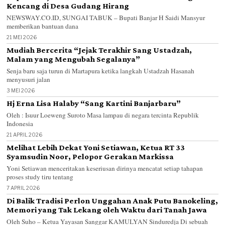
Kencang di Desa Gudang Hirang
NEWSWAY.CO.ID, SUNGAI TABUK – Bupati Banjar H Saidi Mansyur
memberikan bantuan dana
21 MEI 2026
Mudiah Bercerita “Jejak Terakhir Sang Ustadzah,
Malam yang Mengubah Segalanya”
Senja baru saja turun di Martapura ketika langkah Ustadzah Hasanah
menyusuri jalan
3 MEI 2026
Hj Erna Lisa Halaby “Sang Kartini Banjarbaru”
Oleh : Isuur Loeweng Suroto Masa lampau di negara tercinta Republik
Indonesia
21 APRIL 2026
Melihat Lebih Dekat Yoni Setiawan, Ketua RT 33
Syamsudin Noor, Pelopor Gerakan Markissa
Yoni Setiawan menceritakan keseriusan dirinya mencatat setiap tahapan
proses study tiru tentang
7 APRIL 2026
Di Balik Tradisi Perlon Unggahan Anak Putu Banokeling,
Memori yang Tak Lekang oleh Waktu dari Tanah Jawa
Oleh Suho – Ketua Yayasan Sanggar KAMULYAN Sinduredja Di sebuah